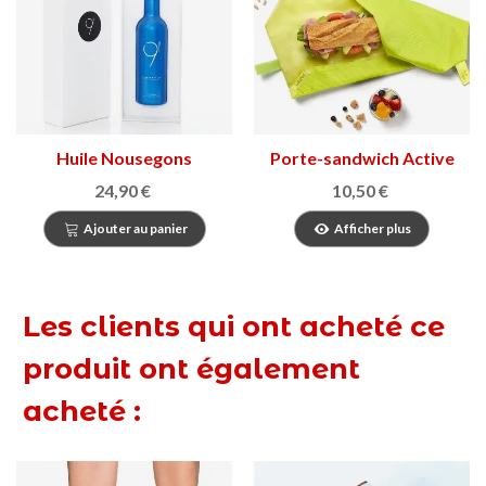
Huile Nousegons
Porte-sandwich Active
Boc'n'Roll
24,90 €
10,50 €
Ajouter au panier
Afficher plus
Les clients qui ont acheté ce
produit ont également
acheté :