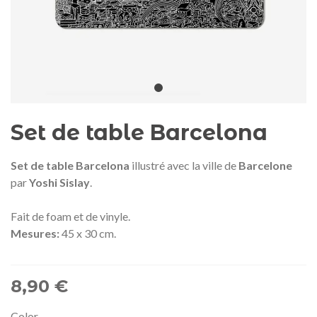
Médaille commémorative Gaudí
Motxilla Stivibags A
2026 – Édition limitée
89,00 €
149,00 €
NEUF
NEU
Ajouter au panier
Afficher plus
Set de table Barcelona
Set de table Barcelona
illustré avec la ville de
Barcelone
par
Yoshi Sislay
.
Fait de foam et de vinyle.
Mesures:
45 x 30 cm.
8,90 €
Color