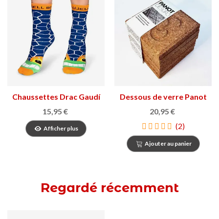
Chaussettes Drac Gaudí
Dessous de verre Panot
de suro
15,95 €
20,95 €
(2)
Afficher plus
Ajouter au panier
Regardé récemment