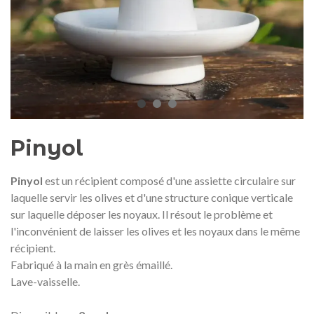
Médaille commémorative Gaudí
Motxilla Stivibags A
2026 – Édition limitée
89,00 €
149,00 €
NEUF
NEU
Ajouter au panier
Afficher plus
Pinyol
Pinyol
est un récipient composé d'une assiette circulaire sur
laquelle servir les olives et d'une structure conique verticale
sur laquelle déposer les noyaux. Il résout le problème et
l'inconvénient de laisser les olives et les noyaux dans le même
récipient.
Fabriqué à la main en grès émaillé.
Lave-vaisselle.