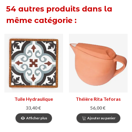
54 autres produits dans la
même catégorie :
Tuile Hydraulique
Théière Rita Teforas
Moderniste
33,40 €
56,00 €
Afficher plus
Ajouter au panier