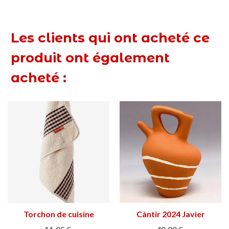
Les clients qui ont acheté ce
produit ont également
acheté :
Torchon de cuisine
Càntir 2024 Javier
éponge farcell
Mariscal