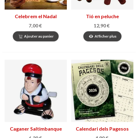
Celebrem el Nadal
Tió en peluche
7,00 €
12,90 €
Ajouter au panier
Afficher plus
Caganer Saltimbanque
Calendari dels Pagesos
2026
6,30 €
4,90 €