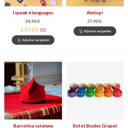
I speak 6 languages
Alehop!
24,90 €
37,90 €
(1)
Ajouter au panier
Ajouter au panier
Barretina catalane
Bol et Boules Grapat