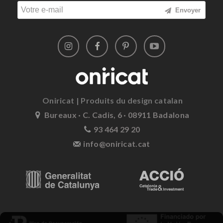
Envoyer
Oniricat | Produits du design catalan
Bureaux · C. Cadis, 6 · 08911 Badalona
93 464 29 20
info@oniricat.cat