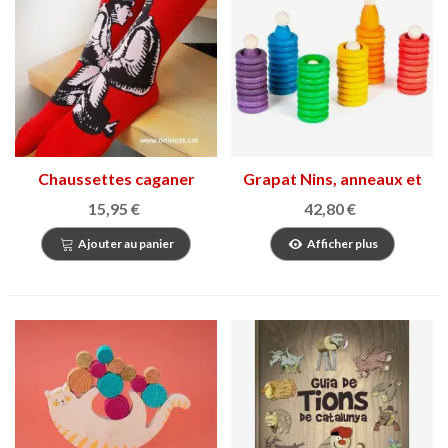
Chaussettes caganer
Grapat Nins, anneaux et
pièces
15,95 €
42,80 €
Ajouter au panier
Afficher plus