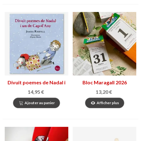
Divuit poemes de Nadal i
Bloc Maragall 2026
un de Cap d’Any
14,95 €
13,20 €
Ajouter au panier
Afficher plus