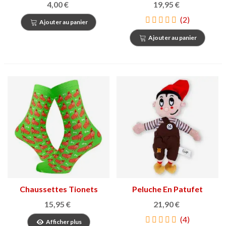
d'Hòsties
4,00 €
19,95 €
(2)
Ajouter au panier
Ajouter au panier
Chaussettes Tionets
Peluche En Patufet
15,95 €
21,90 €
(4)
Afficher plus