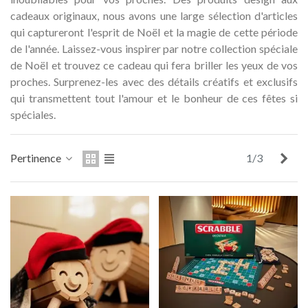
Médaille commémorative Gaudí
Motxilla Stivibags A
cadeaux originaux, nous avons une large sélection d'articles
2026 – Édition limitée
qui captureront l'esprit de Noël et la magie de cette période
89,00 €
149,00 €
NEUF
NEU
de l'année. Laissez-vous inspirer par notre collection spéciale
de Noël et trouvez ce cadeau qui fera briller les yeux de vos
Ajouter au panier
Afficher plus
proches. Surprenez-les avec des détails créatifs et exclusifs
qui transmettent tout l'amour et le bonheur de ces fêtes si
spéciales.
Sui
Pertinence
1/3