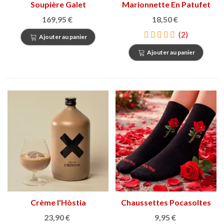
Soupière Galet
Marionnette En Patufet
169,95 €
18,50 €
(2)
Ajouter au panier
Ajouter au panier
Crème l'Hòstia
Chaussettes Pocasoltes
23,90 €
9,95 €