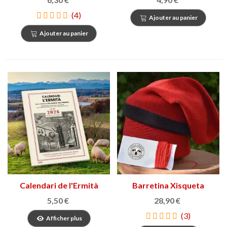
(4)
Ajouter au panier
Ajouter au panier
Calendari de l'Ermità
Barretina Xisqueta
2026
5,50 €
28,90 €
(3)
Afficher plus