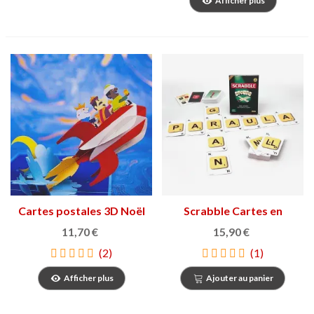
Afficher plus
Cartes postales 3D Noël
Scrabble Cartes en
Català
11,70 €
15,90 €
(2)
(1)
Afficher plus
Ajouter au panier