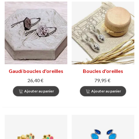
Gaudí boucles d'oreilles
Boucles d'oreilles
Lespardenyeta
26,40 €
79,95 €
Ajouter au panier
Ajouter au panier