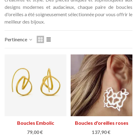
audí 2026
Médaille commémorative Gaudí
Mot
designs modernes et audacieux, chaque paire de boucles
2026 – Édition limitée
d'oreilles a été soigneusement sélectionnée pour vous offrir le
89,00 €
F
NEUF
meilleur des bijoux.
ier
Ajouter au panier
Pertinence
Boucles Embolic
Boucles d'oreilles roses
de Reus
79,00 €
137,90 €