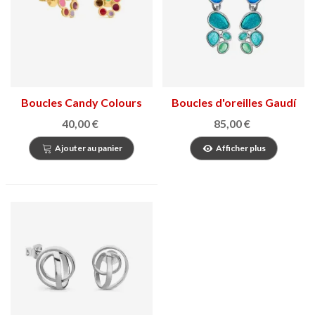
Boucles Candy Colours
Boucles d'oreilles Gaudí
Jewelry Fruits
40,00 €
85,00 €
Ajouter au panier
Afficher plus