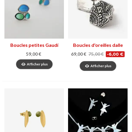
Boucles petites Gaudí
Boucles d'oreilles dalle
Jewelry Fruits
Gaudí
59,00 €
69,00 €
75,00 €
-6,00 €
Afficher plus
Afficher plus