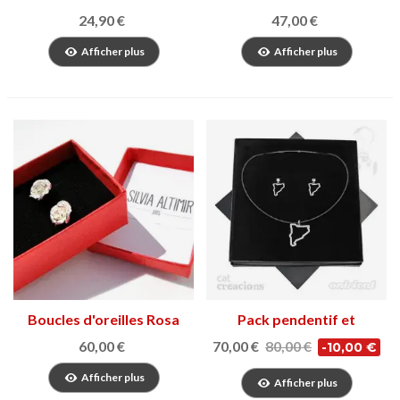
de Barcelone
Sardana
24,90 €
47,00 €
Afficher plus
Afficher plus
Boucles d'oreilles Rosa
Pack pendentif et
Sant Jordi
boucles d'oreilles
60,00 €
70,00 €
80,00 €
-10,00 €
Catcreacions
Afficher plus
Afficher plus