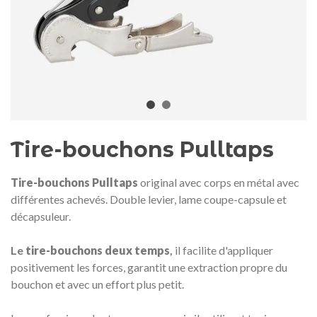
Médaille commémorative Gaudí
Motxilla Stivibags A
2026 – Édition limitée
89,00 €
149,00 €
NEUF
NEU
Ajouter au panier
Afficher plus
Tire-bouchons Pulltaps
Tire-bouchons Pulltaps
original avec corps en métal avec
différentes achevés. Double levier, lame coupe-capsule et
décapsuleur.
Le
tire-bouchons deux temps
,
il facilite d'appliquer
positivement les forces, garantit une extraction propre du
bouchon et avec un effort plus petit.