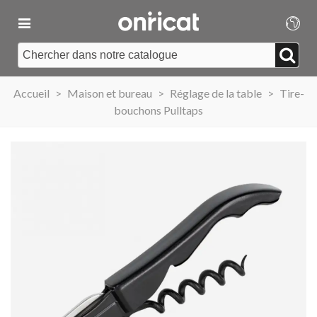
Accueil
>
Maison et bureau
>
Réglage de la table
>
Tire-
bouchons Pulltaps