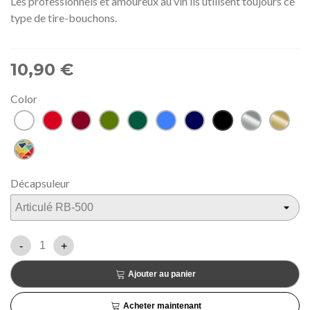
Les professionnels et amoureux au vin ils utilisent toujours ce
type de tire-bouchons.
10,90 €
Color
Blanc
Rouge
Bordeaux
Vert
Vert
Bleu
Bleu
Noir
Argent
Doré
foncé
marine
Trencadís
Décapsuleur
-
+
Ajouter au panier
Acheter maintenant