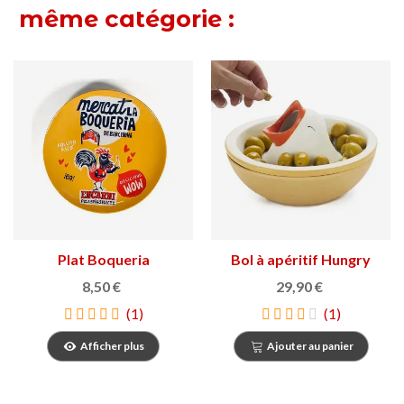
même catégorie :
Plat Boqueria
Bol à apéritif Hungry
personnages
Bird
8,50 €
29,90 €
(1)
(1)
Afficher plus
Ajouter au panier