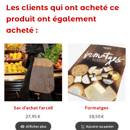
Les clients qui ont acheté ce
produit ont également
acheté :
Sac d'achat farcell
Formatges
27,95 €
18,50 €
Afficher plus
Ajouter au panier