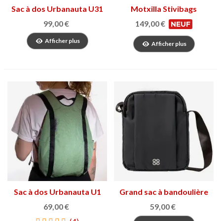
Sac à dos Urbanauta U31
Motxilla Stivibags
Airmax II
99,00 €
149,00 €
NEUF
Afficher plus
Afficher plus
Sac à dos Urbanauta U1
Grand sac à bandoulière
MINI
Reporter
69,00 €
59,00 €