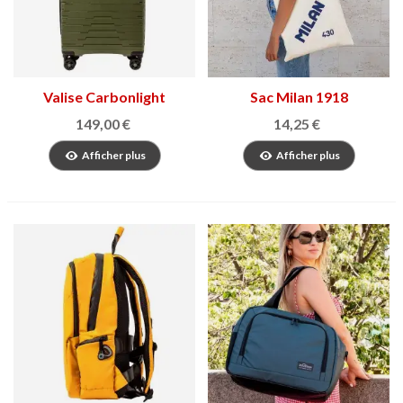
Valise Carbonlight
Sac Milan 1918
Stivibags
149,00 €
14,25 €
Afficher plus
Afficher plus