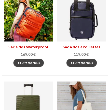
Sac à dos Waterproof
Sac à dos à roulettes
Airmax
Citybag
169,00 €
119,00 €
Afficher plus
Afficher plus