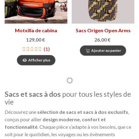
Motxilla de cabina
Sacs Origen Open Arms
Adventure Eco
129,00 €
26,00 €
(1)
Ajouter au panier
Afficher plus
Sacs et sacs à dos
pour tous les styles de
vie
Découvrez une
sélection de sacs et sacs à dos exclusifs
,
conçus pour allier
design moderne, confort et
fonctionnalité
. Chaque pièce s’adapte à vos besoins, que ce
soit pour le quotidien, les voyages ou les événements