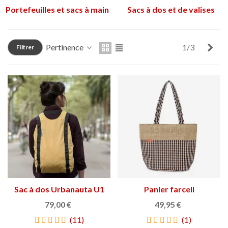
Portefeuilles et sacs à main
Sacs à dos et de valises
Sui
Pertinence
1/3
Filtrer
Sac à dos Urbanauta U1
Panier farcell
79,00 €
49,95 €
(11)
(1)