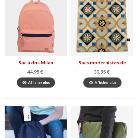
Sac à dos Milan
Sacs modernistes de
Barcelone
44,95 €
30,95 €
Afficher plus
Afficher plus