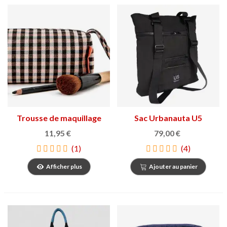
Trousse de maquillage
Sac Urbanauta U5
farcell
11,95 €
79,00 €
(1)
(4)
Afficher plus
Ajouter au panier