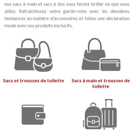
nos sacs à main et sacs à dos vous feront briller où que vous
Médaille commémorative Gaudí
Motxilla Stivibags A
alliez. Rafraîchissez votre garde-robe avec les dernières
2026 – Édition limitée
89,00 €
149,00 €
NEUF
NEU
tendances en matière d'accessoires et faites une déclaration
mode avec nos produits exclusifs.
Ajouter au panier
Afficher plus
Sacs et trousses de toilette
Sacs à main et trousses de
toilette