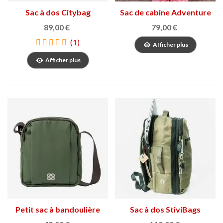
Sac à dos Citybag
Sac de cabine Adventure
Barcelone
Eco
89,00 €
79,00 €
(1)
Afficher plus
Afficher plus
Petit sac à bandoulière
Sac à dos StiviBags
Reporter
NylonTech