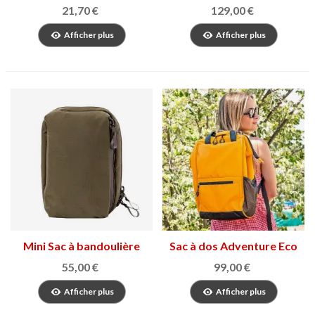
farcell
21,70 €
129,00 €
Afficher plus
Afficher plus
Mini Sac à bandoulière
Sac à dos Adventure Eco
Reporter
Urban
55,00 €
99,00 €
Afficher plus
Afficher plus