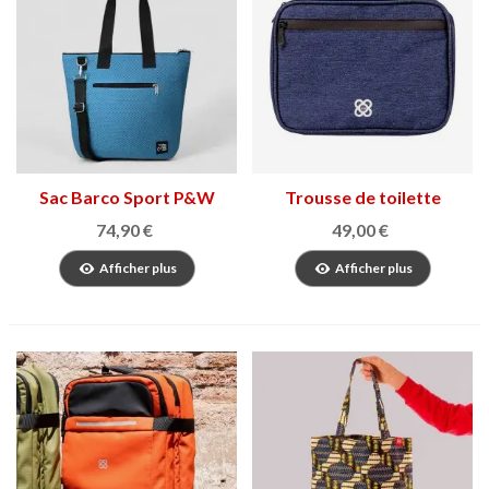
Sac Barco Sport P&W
Trousse de toilette
Citybag Barcelone
74,90 €
49,00 €
Afficher plus
Afficher plus