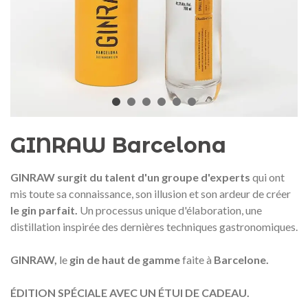
Médaille commémorative Gaudí
Motxilla Stivibags A
2026 – Édition limitée
89,00 €
149,00 €
NEUF
NEU
Ajouter au panier
Afficher plus
GINRAW Barcelona
GINRAW surgit du talent d'un groupe d'experts
qui ont
mis toute sa connaissance, son illusion et son ardeur de créer
le gin parfait.
Un processus unique d'élaboration, une
distillation inspirée des dernières techniques gastronomiques.
GINRAW,
le
gin de haut de gamme
faite à
Barcelone.
ÉDITION SPÉCIALE AVEC UN ÉTUI DE CADEAU.