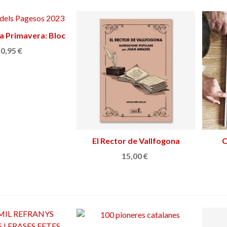
 la Primavera: Bloc
adir al carrito
tats creatives
0,95 €
El Rector de Vallfogona
Añadir al carrito
C
15,00 €