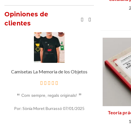
2
Opiniones de
clientes
Camisetas La Memoria de los Objetos
Media do
Com sempre, regals originals!
Un bon regal orig
Por: Sònia Moret Burrassó
07/01/2025
Teoría prá
Por: Sònia Mor
1