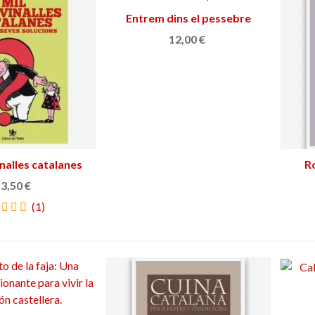
Entrem dins el pessebre
Añadir al carrito
12,00 €
nalles catalanes
adir al carrito
Ro
seves solucions
3,50 €
(1)