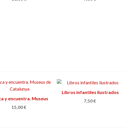
Libros infantiles ilustrados
Ver más
a y encuentra. Museus
Ver más
7,50 €
de Catalunya
15,00 €