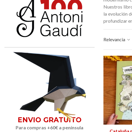
– Edición limitada
89,00 €
149,00 €
NUEVO
Nuestros libro
la evolución 
profundizar en
Relevancia
ENVIO GRATUITO
Para compras +60€ a península
Cataluña 
Añ