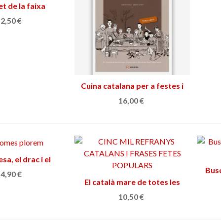
et de la faixa
adir al carrito
2,50 €
Cuina catalana per a festes i
Añadir al carrito
tradicions
16,00 €
sa, el drac i el
adir al carrito
Busc
ler desarmat
4,90 €
El català mare de totes les
Añadir al carrito
llengües
10,50 €