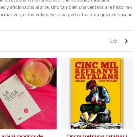
45,90 €
132,90 €
NUEVO
NUEV
s y aficionados al arte, sino también una ventana a la historia y
nformativos, estos volúmenes son perfectos para quienes buscan
Sigu
1/2
La Guia de Vinos de
Añadir al carrito
Cinc mil refranys catalans i
Añadir al carrito