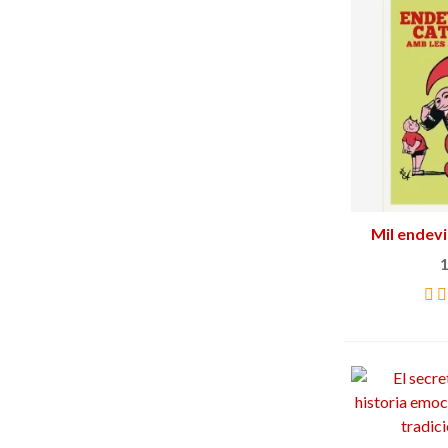
Mil endevi
Añ
amb les 
1