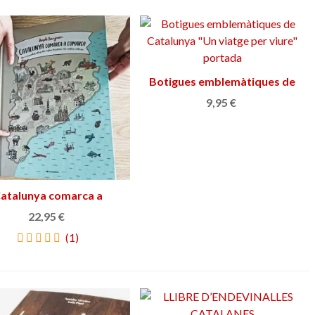
Botigues emblemàtiques de
Ver más
Catalunya
9,95 €
atalunya comarca a
Añadir al carrito
comarca
22,95 €
(1)