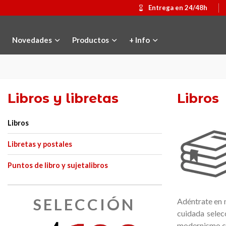
Entrega en 24/48h
Novedades
Productos
+ Info
Libros y libretas
Libros
Libros
Libretas y postales
Puntos de libro y sujetalibros
SELECCIÓN
Adéntrate en n
cuidada selec
Medalla conmemorativa Gaudí 2026
Añadir al carrito
Mochila Stivib
Ver
modernismo cat