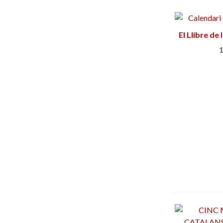
El Llibre de
Añ
d’activi
1