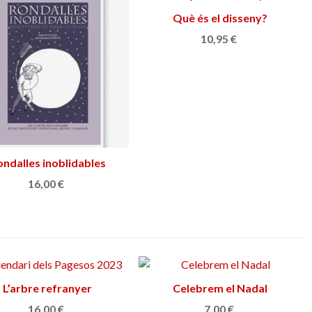
Què és el disseny?
Añadir al carrito
10,95 €
ndalles inoblidables
Añadir al carrito
16,00 €
L’arbre refranyer
Añadir al carrito
Celebrem el Nadal
Añadir al carrito
16,00 €
7,00 €