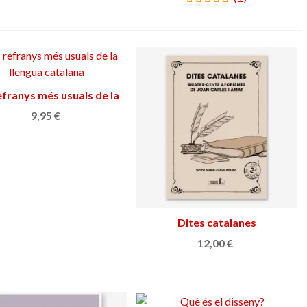
efranys més usuals de la
Añadir al carrito
llengua catalana
9,95 €
Dites catalanes
Añadir al carrito
12,00 €