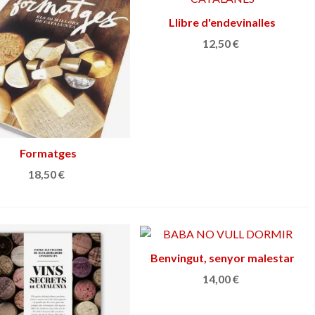
Llibre d'endevinalles
Añadir al carrito
catalanes
12,50 €
Formatges
Añadir al carrito
18,50 €
Benvingut, senyor malestar
Añadir al carrito
14,00 €