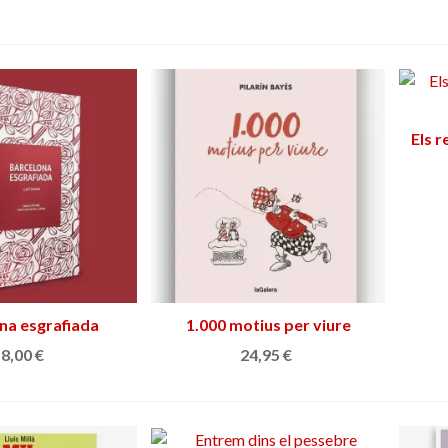
Els r
na esgrafiada
adir al carrito
1.000 motius per viure
Añadir al carrito
8,00 €
24,95 €