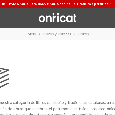
Envío 6,50€ a Cataluña y 8,50€ a península. Gratuito a partir de 60
Inicio
>
Libros y libretas
>
Libros
uestra categoría de libros de diseño y tradiciones catalanas, un e
ción de obras que celebran el patrimonio artístico, arquitectónic
ags Airmax II
 más
Maleta Secur Line
Ver más
alán, el diseño de autor, gastronomía, la artesanía local; cada títu