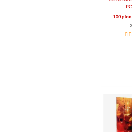
100 pion
Añ
2