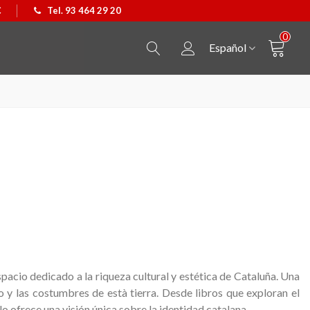
€
Tel. 93 464 29 20
0
Español
spacio dedicado a la riqueza cultural y estética de Cataluña. Una
o y las costumbres de està tierra. Desde libros que exploran el
Colgante Castellers
Ver más
Bolso Kpax P&W
Ver más
lo ofrece una visión única sobre la identidad catalana.