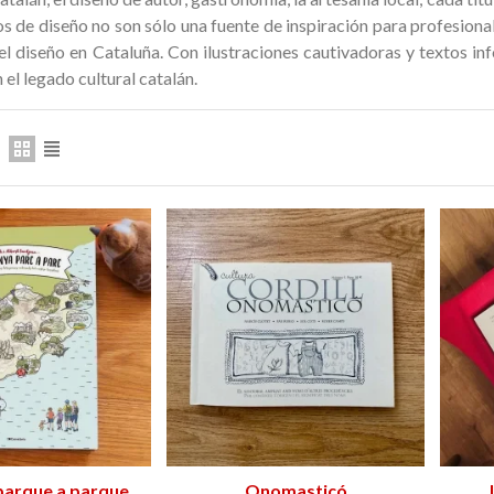
159,00 €
NUEVO
NUEVO
s de diseño no son sólo una fuente de inspiración para profesionale
del diseño en Cataluña. Con ilustraciones cautivadoras y textos i
 el legado cultural catalán.
parque a parque
adir al carrito
Onomasticó
Añadir al carrito