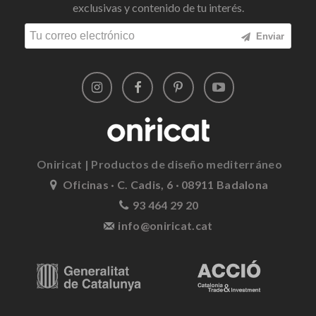
exclusivas y contenido de tu interés.
Enviar
Oniricat | Productos de diseño mediterráneo
Oficinas · C. Cadis, 6 · 08911 Badalona
93 464 29 20
info@oniricat.cat