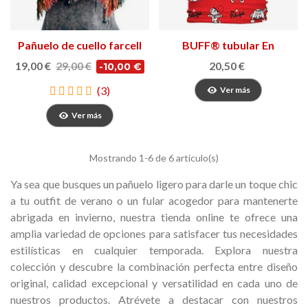
Pañuelo de cuello farcell
BUFF® tubular En
Patufet
19,00 €
29,00 €
20,50 €
-10,00 €
(3)
Ver más
Ver más
Mostrando
1
-6 de 6 artículo(s)
Ya sea que busques un pañuelo ligero para darle un toque chic
a tu outfit de verano o un fular acogedor para mantenerte
abrigada en invierno, nuestra tienda online te ofrece una
amplia variedad de opciones para satisfacer tus necesidades
estilísticas en cualquier temporada.
Explora nuestra
colección y descubre la combinación perfecta entre diseño
original, calidad excepcional y versatilidad en cada uno de
nuestros productos. Atrévete a destacar con nuestros