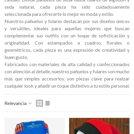
Medalla Hostemplo Gaudí 2026
Medalla conmemorativa
seda natural, cada pieza ha sido cuidadosamente
– Edición limit
seleccionada para ofrecerte lo mejor en moda y estilo.
47,00 €
89,00 €
NUEVO
NUEV
Nuestros pañuelos y fulares destacan por sus diseños únicos
y versátiles, ideales para aquellas mujeres que buscan
Añadir al carrito
Añadir al carri
complementar sus outfits con un toque de sofisticación y
originalidad. Con estampados a cuadros, florales o
geométricos, cada pieza es una expresión de creatividad y
buen gusto.
Fabricados con materiales de alta calidad y confeccionados
con atención al detalle, nuestros pañuelos y fulares son mucho
más que simples accesorios: son piezas clave para realzar
cualquier look y añadir un toque distintivo a tu estilo personal.
Relevancia