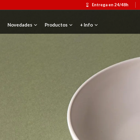
Entrega en 24/48h
Novedades
Productos
+ Info
Medalla conmemorativa Gaudí 2026
Añadir al carrito
Mochila Stivibags 
Ver más