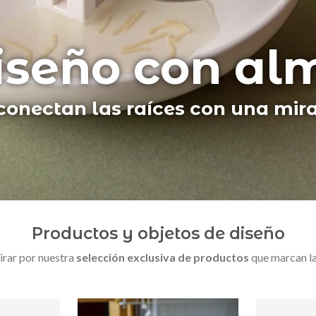
159,00 €
EVO
NUEVO
ntenario Ga
legado universal. Productos insp
Productos y objetos de diseño
irar por nuestra
selección exclusiva de productos
que marcan la