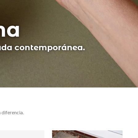
45,90 €
34,90 €
NUEVO
NUEVO
udí
irados en Gaudí.
 diferencia.