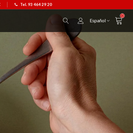
€
Tel. 93 464 29 20
0
Español
Colgante Castellers
Ver más
Camiseta Caballo de Barc
Ver más