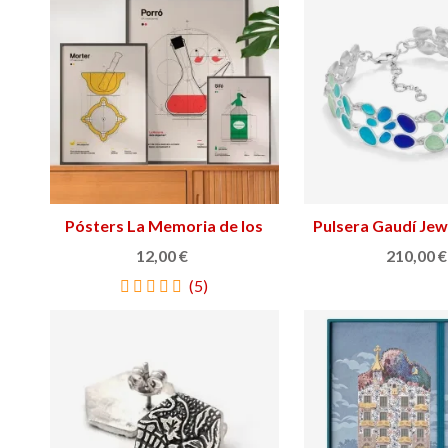
Aceitera Marquina antigoteo
Ver más
Scrabble en c
Añadir al ca
71,90 €
39,90 €
(3)