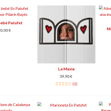
ebé Patufet
Ver más
Ni
0,00 €
Añadir al carrito
La Masia
39,90 €
(1)