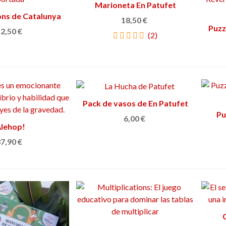
Marioneta En Patufet
Añadir al carrito
ons de Catalunya
adir al carrito
18,50 €
Puzz
2,50 €
(2)
Pack de vasos de En Patufet
Añadir al carrito
Pu
6,00 €
adir al carrito
lehop!
7,90 €