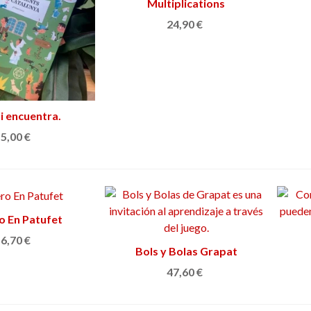
Multiplications
Añadir al carrito
24,90 €
i encuentra.
adir al carrito
os de Cataluña
5,00 €
o En Patufet
adir al carrito
6,70 €
Bols y Bolas Grapat
Añadir al carrito
47,60 €