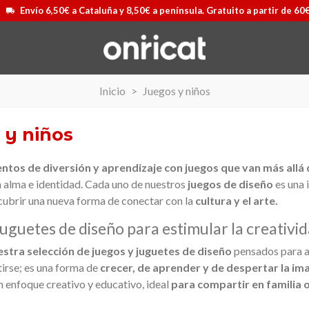
Envío 6,50€ a Cataluña y 8,50€ a península. Gratuito a partir de 60
Inicio
>
Juegos y niños
 y niños
tos de diversión y aprendizaje con juegos que van más allá 
 alma e identidad. Cada uno de nuestros
juegos de diseño
es una i
cubrir una nueva forma de conectar con la
cultura y el arte.
juguetes de diseño para estimular la creativi
stra selección de juegos y juguetes de diseño
pensados para ad
irse; es una forma de
crecer, de aprender y de despertar la im
 enfoque creativo y educativo, ideal
para compartir en familia 
Mochila Stivibags Airmax II
Ver más
Maleta Secu
Ver m