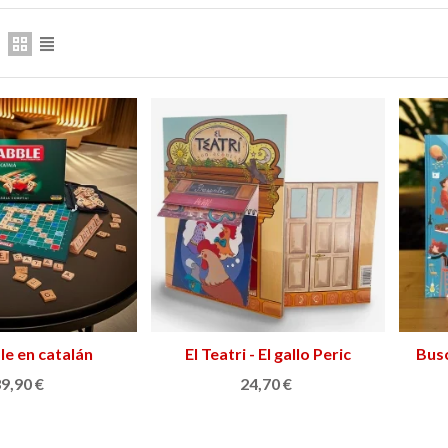
149,00 €
159,00 €
NUEVO
N
le en catalán
adir al carrito
El Teatri - El gallo Peric
Añadir al carrito
Busc
9,90 €
24,70 €