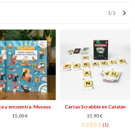
45,90 €
UEVO
NUEVO
Sigu
1/3
a y encuentra. Museus
Ver más
Cartas Scrabble en Catalán
Añadir al carrito
de Catalunya
15,00 €
15,90 €
(1)