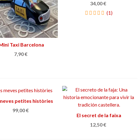
34,00 €
(1)
bonissima
hostia
ratafia
dad
Una bona ratafia i un regal que no deixa
Design an
indiferent.Tornaré a comprar a Oniricat.
satisfactory c
Mini Taxi Barcelona
Añadir al carrito
Por: Núria Borras
04/06/2024
Por: N
7,90 €
meves petites històries
Añadir al carrito
99,00 €
El secret de la faixa
Añadir al carrito
12,50 €