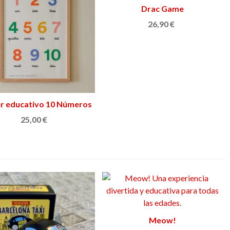
Drac Game
Añadir al carrito
26,90 €
r educativo 10 Números
Ver más
25,00 €
Ratafía L'HOSTIA
Botij
Añadir al carrito
Meow!