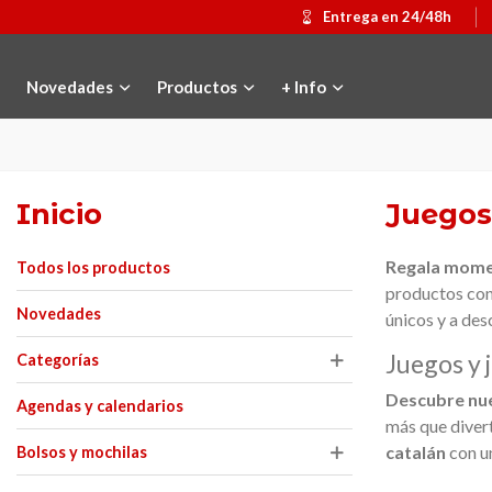
Entrega en 24/48h
Novedades
Productos
+ Info
Inicio
Juegos
Regala momen
Todos los productos
productos con
Novedades
únicos y a des
Juegos y 
Categorías
Descubre nue
Agendas y calendarios
más que divert
catalán
con un
Bolsos y mochilas
templo Gaudí 2026
adir al carrito
Medalla conmemorativa Gaudí 2026
Añadir al carrito