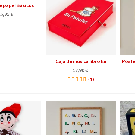
e papel Básicos
Ver más
5,95 €
Caja de música libro En
Añadir al carrito
Póste
Patufet
17,90 €
(1)
zena de Hostias
Individuales Hidraulik