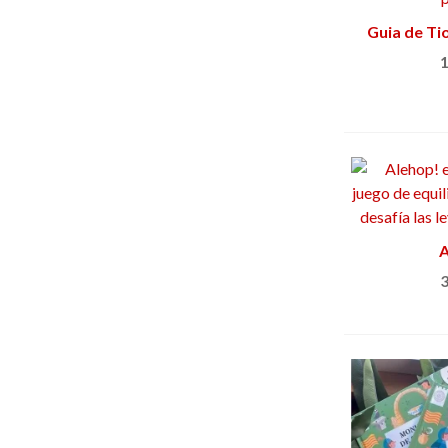
Guia de Ti
Añ
1
Añ
A
3