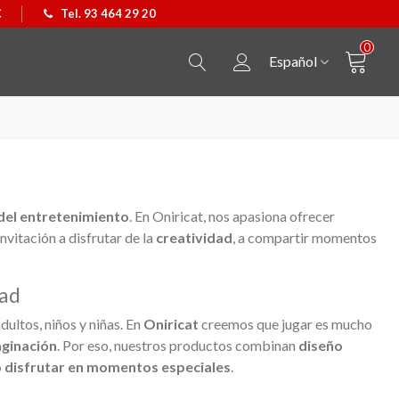
€
Tel. 93 464 29 20
0
Español
del entretenimiento
. En Oniricat, nos apasiona ofrecer
nvitación a disfrutar de la
creatividad
, a compartir momentos
dad
ultos, niños y niñas. En
Oniricat
creemos que jugar es mucho
aginación
. Por eso, nuestros productos combinan
diseño
o disfrutar en momentos especiales
.
r Line
ás
Colgante Castellers
Ver más
Ca