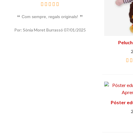
Com sempre, regals originals!
Un bon regal orig
Por: Sònia Moret Burrassó
07/01/2025
Por: Sònia Mor
Peluch
Añ
2
Póster ed
2