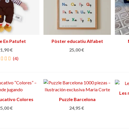
inal per a qui els agrada la
Me encantan . Estupendo diseño y cali
ratafia
Por: Beatriz Izquierdo
20/08/2024
et Burrassó
07/01/2025
e En Patufet
adir al carrito
Pòster educatiu Alfabet
Ver más
1,90 €
25,00 €
(4)
Les 
ucativo Colores
Ver más
Puzzle Barcelona
Añadir al carrito
5,00 €
24,95 €