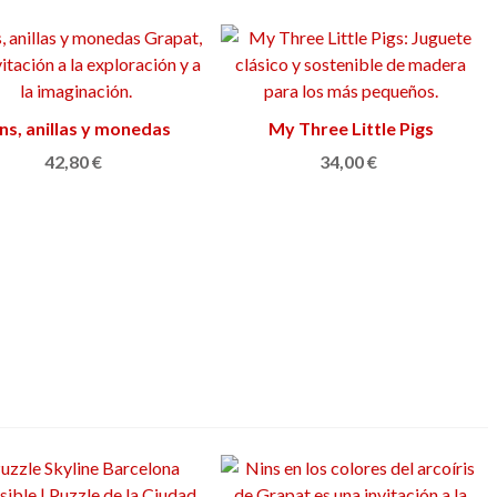
ns, anillas y monedas
Ver más
My Three Little Pigs
Ver más
Grapat
42,80 €
34,00 €