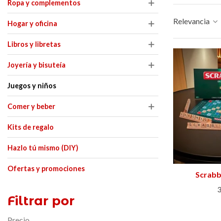
Ropa y complementos
– Edición limitada
 €
89,00 €
NUEVO
NUEVO
Relevancia
Hogar y oficina
Libros y libretas
Joyería y bisuteía
Juegos y niños
Comer y beber
Kits de regalo
Hazlo tú mismo (DIY)
Ofertas y promociones
Scrabb
Añ
3
Filtrar por
Precio