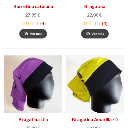
Barretina catalana
Bragatina
27,95 €
22,00 €
(4)
(3)
Ver más
Ver más
Bragatina Lila
Bragatina Amarilla / 4
Barras
22,00 €
22,00 €