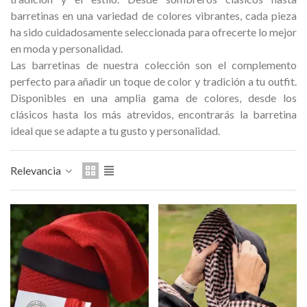
Medalla Hostemplo Gaudí 2026
Medalla conmemorativa
barretinas en una variedad de colores vibrantes, cada pieza
– Edición limit
ha sido cuidadosamente seleccionada para ofrecerte lo mejor
47,00 €
89,00 €
NUEVO
NUEV
en moda y personalidad.
Las barretinas de nuestra colección son el complemento
Añadir al carrito
Añadir al carri
perfecto para añadir un toque de color y tradición a tu outfit.
Disponibles en una amplia gama de colores, desde los
clásicos hasta los más atrevidos, encontrarás la barretina
ideal que se adapte a tu gusto y personalidad.
Relevancia