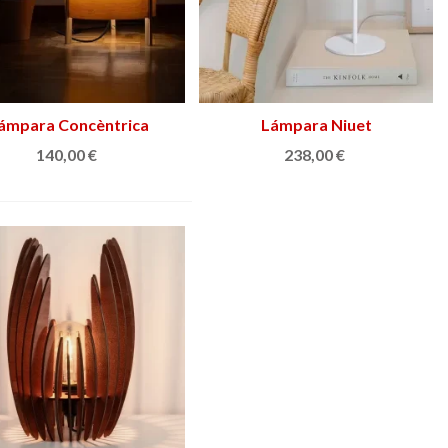
ámpara Concèntrica
Ver más
Lámpara Niuet
Añadir al carrito
140,00 €
238,00 €