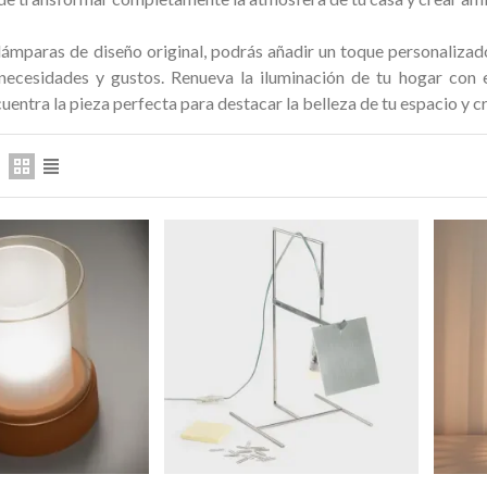
itada
149,00 €
VO
NUEVO
lámparas de diseño original, podrás añadir un toque personalizado
 necesidades y gustos.
Renueva la iluminación de tu hogar con e
uentra la pieza perfecta para destacar la belleza de tu espacio y 