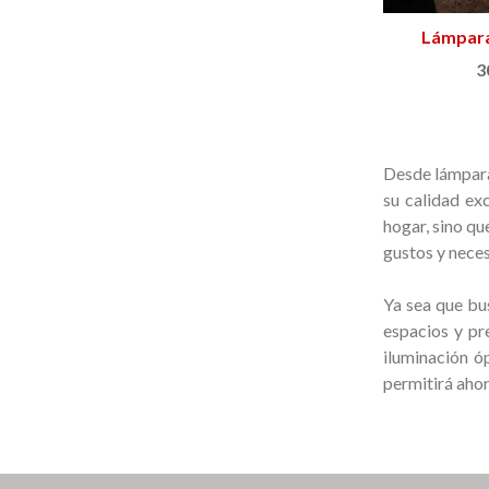
Lámpara
Añ
3
Desde lámpara
su calidad ex
hogar, sino q
gustos y nece
Ya sea que bu
espacios y pr
iluminación ó
permitirá ahorr