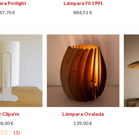
ra Potlight
adir al carrito
Lámpara Fil 1991
Añadir al carrito
47,70 €
884,51 €
z Clipa'm
Ver más
Lámpara Ovalada
Añadir al carrito
8,00 €
139,00 €
(1)