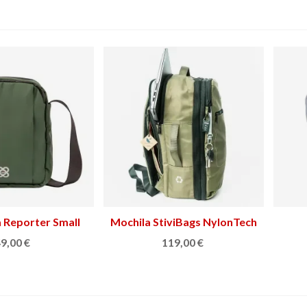
 Reporter Small
Ver más
Mochila StiviBags NylonTech
Ver más
9,00 €
119,00 €