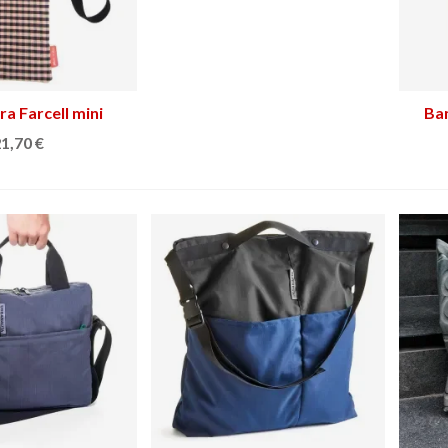
a Farcell mini
Ver más
Ban
1,70 €