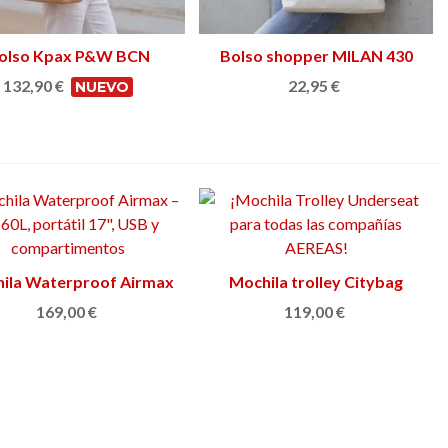
olso Kpax P&W BCN
Ver más
Bolso shopper MILAN 430
Ver más
132,90 €
22,95 €
NUEVO
ila Waterproof Airmax
Ver más
Mochila trolley Citybag
Ver más
169,00 €
119,00 €