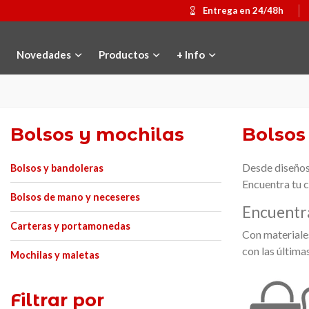
Entrega en 24/48h
Novedades
Productos
+ Info
Bolsos y mochilas
Bolsos
Desde diseños
Bolsos y bandoleras
Encuentra tu c
Bolsos de mano y neceseres
Encuentr
Carteras y portamonedas
Con materiale
con las última
Mochilas y maletas
Filtrar por
Medalla conmemorativa Gaudí 2026
Añadir al carrito
Mochila Stivibags
Ver má