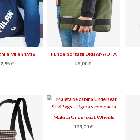
hila Milan 1918
Ver más
Funda portátil URBANAUTA
Ver más
UØ
2,95 €
45,00 €
Maleta Underseat Wheels
Ver más
129,00 €