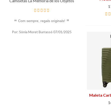
 los Objetos
Media dozena de Hostias
Wa
1
iginals!
Un bon regal original per a qui els agrada la
Me
ratafia
07/01/2025
Por: Sònia Moret Burrassó
07/01/2025
Maleta Carb
1