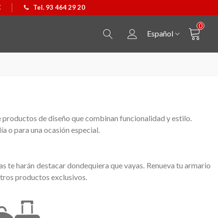
€
Tel. 93 464 29 20
0
Español
 productos de diseño que combinan funcionalidad y estilo.
ía o para una ocasión especial.
las te harán destacar dondequiera que vayas. Renueva tu armario
tros productos exclusivos.
Colgante Castellers
Ver más
Camiseta Caballo de Bar
Ver más