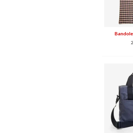
Bandoler
2