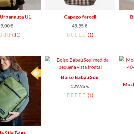
 Urbanauta U1
Ver más
Capazo farcell
Ver más
B
9,00 €
49,95 €
(11)
(1)
Bolso Babau Soul
Ver más
Moch
129,95 €
(1)
la StiviBags
Ver más