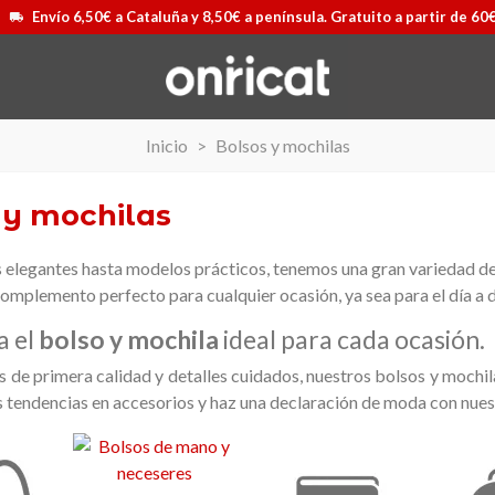
Envío 6,50€ a Cataluña y 8,50€ a península. Gratuito a partir de 60
Inicio
>
Bolsos y mochilas
 y mochilas
 elegantes hasta modelos prácticos, tenemos una gran variedad de
omplemento perfecto para cualquier ocasión, ya sea para el día a d
a el
bolso y mochila
ideal para cada ocasión.
s de primera calidad y detalles cuidados, nuestros bolsos y mochi
s tendencias en accesorios y haz una declaración de moda con nues
 Airmax II
s
Maleta Secur Line
Ver más