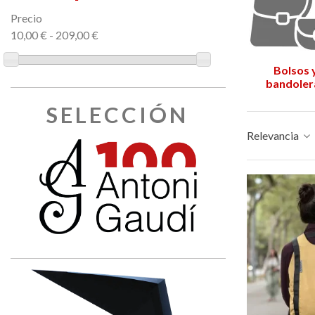
– Edición limitada
89,00 €
149,00 €
NUEVO
N
Precio
10,00 € - 209,00 €
Bolsos 
bandoler
SELECCIÓN
Relevancia