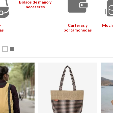
Bolsos de mano y
159,00 €
UEVO
NUEVO
neceseres
y
Carteras y
Mochi
as
portamonedas