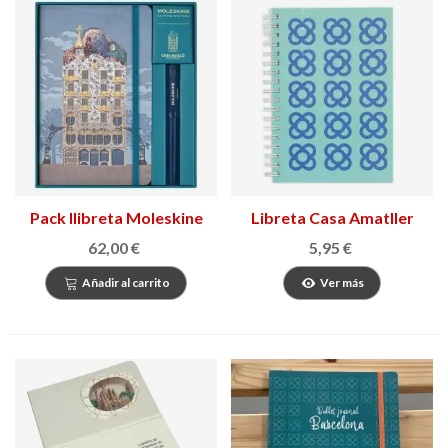
Pack llibreta Moleskine
Libreta Casa Amatller
Casa Batlló + Roller
Barcelona
62,00 €
5,95 €
Añadir al carrito
Ver más