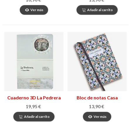
Ver más
Añadir al carrito
Cuaderno 3D La Pedrera
Bloc de notas Casa
Amatller Barcelona
19,95 €
13,90 €
Añadir al carrito
Ver más