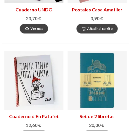
Cuaderno UNDO
Postales Casa Amatller
GoDraw
23,70 €
3,90 €
Ver más
Añadir al carrito
Cuaderno d’En Patufet
Set de 2 libretas
Moleskine Casa Batlló
12,60 €
20,00 €