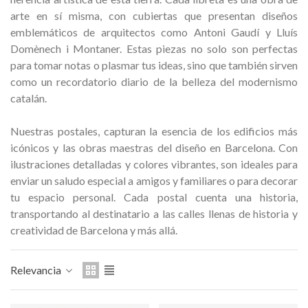
Medalla Hostemplo Gaudí 2026
Medalla conmemorativa
arte en sí misma, con cubiertas que presentan diseños
– Edición limit
emblemáticos de arquitectos como Antoni Gaudí y Lluís
47,00 €
89,00 €
NUEVO
NUEV
Domènech i Montaner. Estas piezas no solo son perfectas
para tomar notas o plasmar tus ideas, sino que también sirven
Añadir al carrito
Añadir al carri
como un recordatorio diario de la belleza del modernismo
catalán.
Nuestras postales, capturan la esencia de los edificios más
icónicos y las obras maestras del diseño en Barcelona. Con
ilustraciones detalladas y colores vibrantes, son ideales para
enviar un saludo especial a amigos y familiares o para decorar
tu espacio personal. Cada postal cuenta una historia,
transportando al destinatario a las calles llenas de historia y
creatividad de Barcelona y más allá.
Relevancia