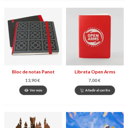
Bloc de notas Panot
Libreta Open Arms
Barcelona
13,90 €
7,00 €
Ver más
Añadir al carrito