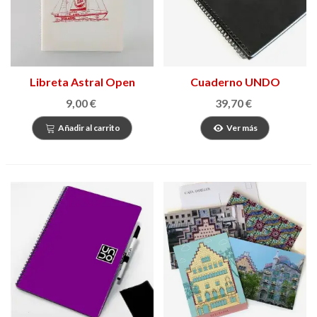
Libreta Astral Open
Cuaderno UNDO
Arms
Executive
9,00 €
39,70 €
Añadir al carrito
Ver más