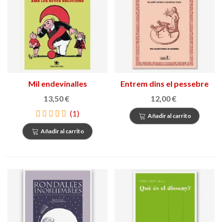
Mil endevinalles
Entrem dins el pessebre
catalanes amb les seves
13,50 €
12,00 €
solucions
(1)
Añadir al carrito
Añadir al carrito