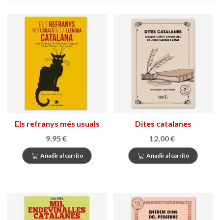
Els refranys més usuals
Dites catalanes
de la llengua catalana
9,95 €
12,00 €
Añadir al carrito
Añadir al carrito