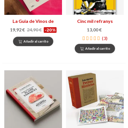
La Guia de Vinos de
Cinc mil refranys
Catalunya 2025
catalans i frases fetes
19,92 €
24,90 €
13,00 €
-20%
populars
(3)
Añadir al carrito
Añadir al carrito