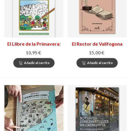
El Llibre de la Primavera:
El Rector de Vallfogona
Bloc d’activitats
10,95 €
15,00 €
creatives
Añadir al carrito
Añadir al carrito