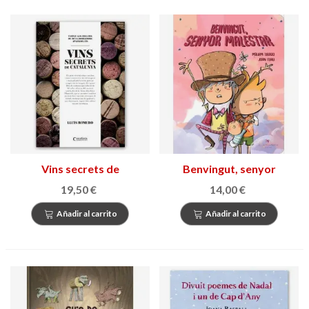
Vins secrets de
Benvingut, senyor
Catalunya
malestar
19,50 €
14,00 €
Añadir al carrito
Añadir al carrito