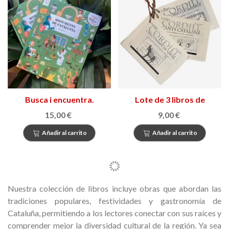
Busca i encuentra.
Lote de 3 libros de
Monumentos de
canciones populares
15,00 €
9,00 €
Cataluña
catalanas
Añadir al carrito
Añadir al carrito
Nuestra colección de libros incluye obras que abordan las
tradiciones populares, festividades y gastronomía de
Cataluña, permitiendo a los lectores conectar con sus raíces y
comprender mejor la diversidad cultural de la región. Ya sea