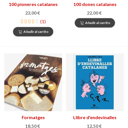
100 pioneres catalanes
100 dones catalanes
22,00 €
22,00 €
(1)
Añadir al carrito
Añadir al carrito
Formatges
Llibre d'endevinalles
catalanes
18,50 €
12,50 €