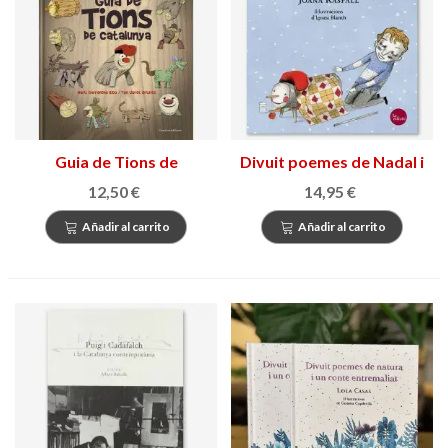
Guia de Tions de
Divuit poemes de Nadal i
Catalunya
un de Cap d’Any
12,50 €
14,95 €
Añadir al carrito
Añadir al carrito