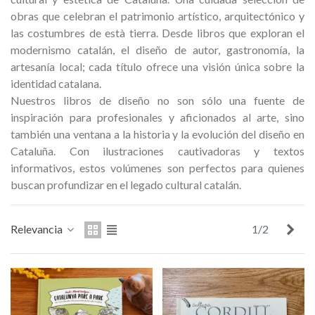
edalla conmemorativa Gaudí 2026
Mochila Stivibags A
obras que celebran el patrimonio artístico, arquitectónico y
– Edición limitada
las costumbres de està tierra. Desde libros que exploran el
89,00 €
149,00 €
NUEVO
NUE
modernismo catalán, el diseño de autor, gastronomía, la
artesanía local; cada título ofrece una visión única sobre la
Añadir al carrito
Ver más
identidad catalana.
Nuestros libros de diseño no son sólo una fuente de
inspiración para profesionales y aficionados al arte, sino
también una ventana a la historia y la evolución del diseño en
Cataluña. Con ilustraciones cautivadoras y textos
informativos, estos volúmenes son perfectos para quienes
buscan profundizar en el legado cultural catalán.
Sigu
Relevancia
1/2