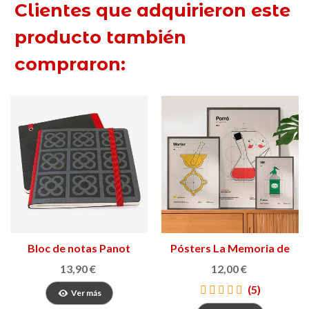
Clientes que adquirieron este
producto también
compraron:
Bloc de notas Panot
Pósters La Memoria de
Barcelona
los Objetos
13,90 €
12,00 €
(5)
Ver más