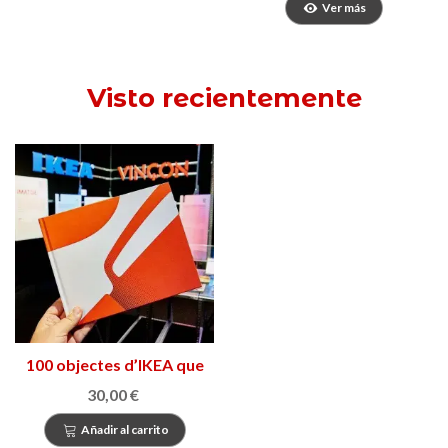
Ver más
Visto recientemente
100 objectes d’IKEA que
ens hagués agradat tenir
30,00 €
a VINÇON
Añadir al carrito