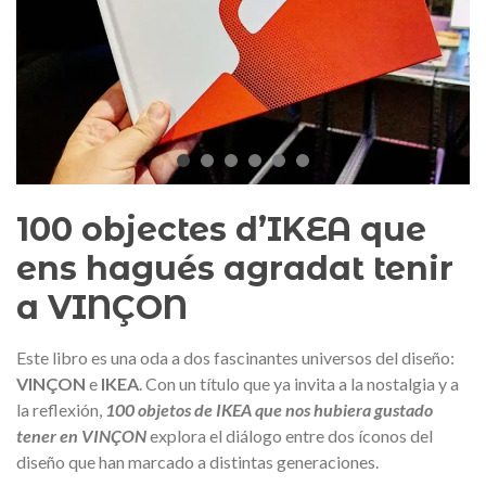
edalla conmemorativa Gaudí 2026
Mochila Stivibags A
– Edición limitada
89,00 €
149,00 €
NUEVO
NUE
Añadir al carrito
Ver más
100 objectes d’IKEA que
ens hagués agradat tenir
a VINÇON
Este libro es una oda a dos fascinantes universos del diseño:
VINÇON
e
IKEA
. Con un título que ya invita a la nostalgia y a
la reflexión,
100 objetos de IKEA que nos hubiera gustado
tener en VINÇON
explora el diálogo entre dos íconos del
diseño que han marcado a distintas generaciones.