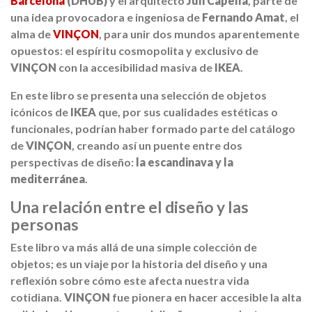
Barcelona
(DHUB)
y el arquitecto
Juli Capella
, parte de
una idea provocadora e ingeniosa de
Fernando Amat
, el
alma de
VINÇON
, para unir dos mundos aparentemente
opuestos: el espíritu cosmopolita y exclusivo de
VINÇON
con la accesibilidad masiva de
IKEA
.
En este libro se presenta una selección de objetos
icónicos de
IKEA
que, por sus cualidades estéticas o
funcionales, podrían haber formado parte del catálogo
de
VINÇON
, creando así un puente entre dos
perspectivas de diseño:
la escandinava y la
mediterránea
.
Una relación entre el diseño y las
personas
Este libro va más allá de una simple colección de
objetos; es un viaje por la historia del diseño y una
reflexión sobre cómo este afecta nuestra vida
cotidiana.
VINÇON
fue pionera en hacer accesible la alta