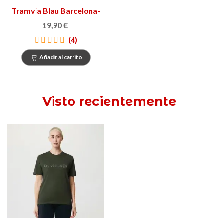
Tramvia Blau Barcelona-
Tibidabo de lata
19,90 €
(4)
Añadir al carrito
Visto recientemente