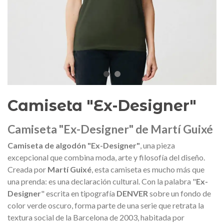
edalla conmemorativa Gaudí 2026
Mochila Stivibags A
– Edición limitada
89,00 €
149,00 €
NUEVO
NUE
Añadir al carrito
Ver más
Camiseta "Ex-Designer"
Camiseta "Ex-Designer" de Martí Guixé
Camiseta de algodón "Ex-Designer"
, una pieza
excepcional que combina moda, arte y filosofía del diseño.
Creada por
Martí Guixé
, esta camiseta es mucho más que
una prenda: es una declaración cultural. Con la palabra "
Ex-
Designer
" escrita en tipografía
DENVER
sobre un fondo de
color verde oscuro, forma parte de una serie que retrata la
textura social de la Barcelona de 2003, habitada por