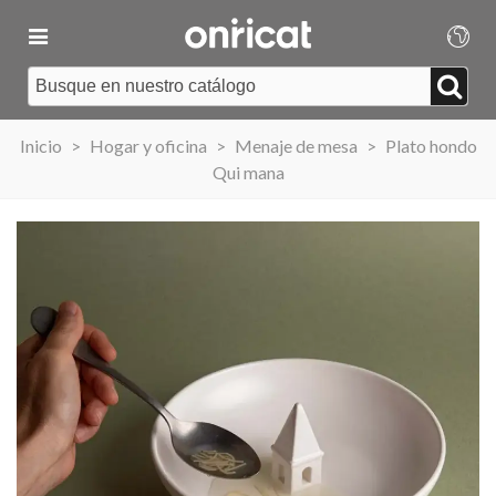
Inicio
>
Hogar y oficina
>
Menaje de mesa
>
Plato hondo
Qui mana