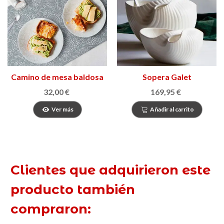
Camino de mesa baldosa
Sopera Galet
Gaudí
32,00 €
169,95 €
Ver más
Añadir al carrito
Clientes que adquirieron este
producto también
compraron: