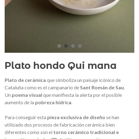
edalla conmemorativa Gaudí 2026
Mochila Stivibags A
– Edición limitada
89,00 €
149,00 €
NUEVO
NUE
Añadir al carrito
Ver más
Plato hondo Qui mana
Plato de cerámica
que simboliza un paisaje icónico de
Cataluña como es el campanario de
Sant Román de Sau
.
Un
poema visual
que manifiesta la alerta por el posible
aumento de la
pobreza hídrica
.
Para conseguir esta
pieza exclusiva de diseño
se han
utilizado dos procesos de fabricación cerámica bien
diferentes como son el
torno cerámico tradicional e