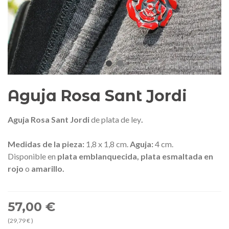
edalla conmemorativa Gaudí 2026
Mochila Stivibags A
– Edición limitada
89,00 €
149,00 €
NUEVO
NUE
Añadir al carrito
Ver más
Aguja Rosa Sant Jordi
Aguja Rosa Sant Jordi
de plata de ley
.
Medidas de la pieza:
1,8 x 1,8 cm.
Aguja:
4 cm.
Disponible en
plata
emblanquecida
, plata esmaltada en
rojo
o
amarillo.
57,00 €
(29,79 € )