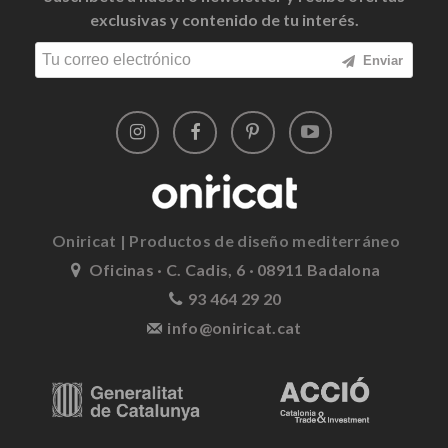
exclusivas y contenido de tu interés.
Enviar
Oniricat | Productos de diseño mediterráneo
Oficinas · C. Cadis, 6 · 08911 Badalona
93 464 29 20
info@oniricat.cat