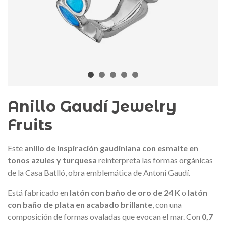
edalla conmemorativa Gaudí 2026
Mochila Stivibags A
– Edición limitada
89,00 €
149,00 €
NUEVO
NUE
Añadir al carrito
Ver más
Anillo Gaudí Jewelry
Fruits
Este
anillo de inspiración gaudiniana con esmalte en
tonos azules y turquesa
reinterpreta las formas orgánicas
de la
Casa Batlló
, obra emblemática de
Antoni Gaudí
.
Está fabricado en
latón con baño de oro de 24 K
o
latón
con baño de plata en acabado brillante
, con una
composición de formas ovaladas que evocan el mar. Con
0,7