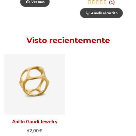
(1)
Ver más
Añadir al carrito
Visto recientemente
Anillo Gaudí Jewelry
Casa Milà
62,00 €