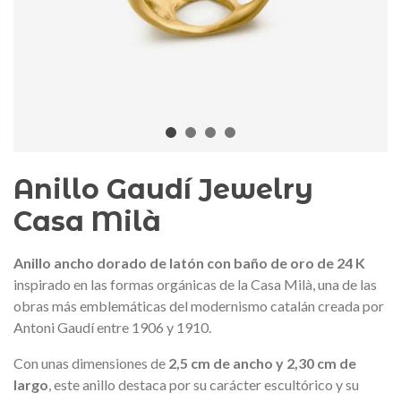
edalla conmemorativa Gaudí 2026
Mochila Stivibags A
– Edición limitada
89,00 €
149,00 €
NUEVO
NUE
Añadir al carrito
Ver más
Anillo Gaudí Jewelry
Casa Milà
Anillo ancho dorado de latón con baño de oro de 24 K
inspirado en las formas orgánicas de la
Casa Milà
, una de las
obras más emblemáticas del modernismo catalán creada por
Antoni Gaudí
entre 1906 y 1910.
Con unas dimensiones de
2,5 cm de ancho y 2,30 cm de
largo
, este anillo destaca por su carácter escultórico y su