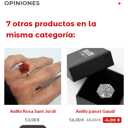
OPINIONES
7 otros productos en la
misma categoría:
AnIllo Rosa Sant Jordi
Anillo panot Gaudí
53,00 €
56,00 €
60,00 €
-4,00 €