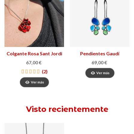
Colgante Rosa Sant Jordi
Pendientes Gaudí
Jewelry Fruits
67,00 €
69,00 €
(2)
Ver más
Ver más
Visto recientemente