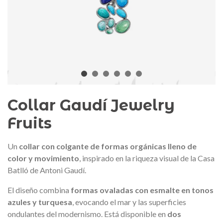
edalla conmemorativa Gaudí 2026
Mochila Stivibags A
– Edición limitada
89,00 €
149,00 €
NUEVO
NUE
Añadir al carrito
Ver más
Collar Gaudí Jewelry
Fruits
Un
collar con colgante de formas orgánicas lleno de
color y movimiento
, inspirado en la riqueza visual de la
Casa
Batlló
de
Antoni Gaudí
.
El diseño combina
formas ovaladas con esmalte en tonos
azules y turquesa
, evocando el mar y las superficies
ondulantes del modernismo. Está disponible en
dos