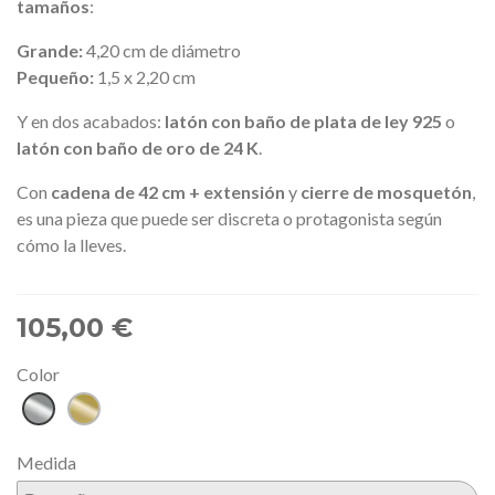
tamaños
:
Grande:
4,20 cm de diámetro
Pequeño:
1,5 x 2,20 cm
Y en dos acabados:
latón con baño de plata de ley 925
o
latón con baño de oro de 24 K
.
Con
cadena de 42 cm + extensión
y
cierre de mosquetón
,
es una pieza que puede ser discreta o protagonista según
cómo la lleves.
105,00 €
Color
Plata
Dorado
Medida