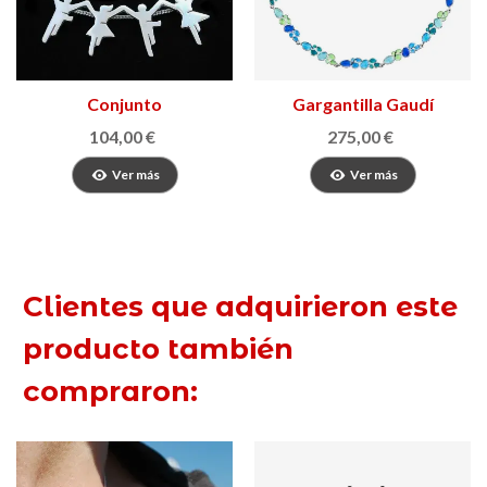
Conjunto
Gargantilla Gaudí
Pendientes/Colgante
Jewelry Fruits
104,00 €
275,00 €
Sardana
Ver más
Ver más
Clientes que adquirieron este
producto también
compraron: