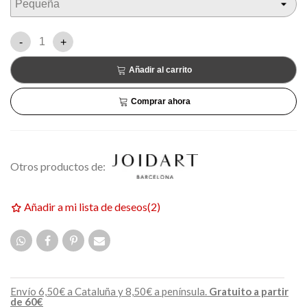
-
+
Añadir al carrito
Comprar ahora
Otros productos de:
Añadir a mi lista de deseos
(
2
)
Envío 6,50€ a Cataluña y 8,50€ a península.
Gratuito a partir
de 60€