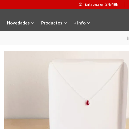
Entrega en 24/48h
Novedades
Productos
+ Info
I
Medalla conmemorativa Gaudí 2026
Añadir al carrito
Mochila Stivibags 
Ver más