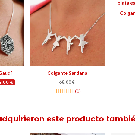
Colgan
Gaudí
Colgante Sardana
Ver más
68,00 €
4,00 €
(1)
)
adquirieron este producto tamb