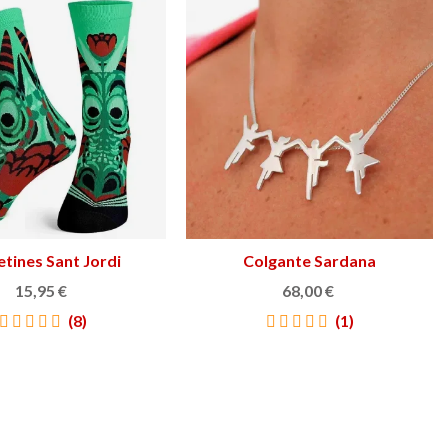
etines Sant Jordi
Ver más
Colgante Sardana
Ver más
15,95 €
68,00 €
(8)
(1)