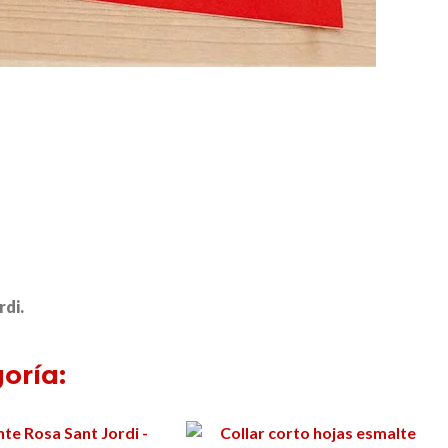
rdi.
oría: