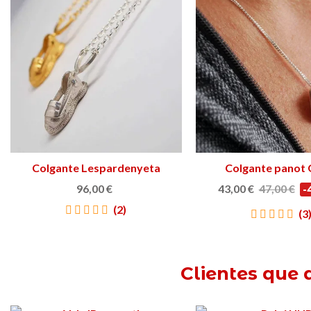
Colgante Lespardenyeta
Ver más
Colgante panot 
Ver más
Classic
96,00 €
43,00 €
47,00 €
-
(2)
(3
Clientes que 