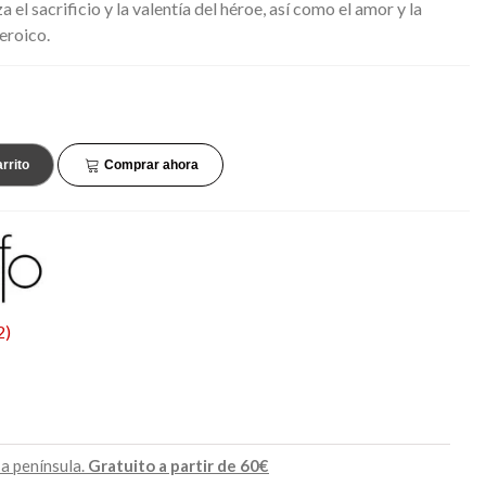
 el sacrificio y la valentía del héroe, así como el amor y la
45,90 €
34,90 €
NUEVO
NUEVO
eroico.
rrito
Comprar ahora
2
)
 a península.
Gratuito a partir de 60€