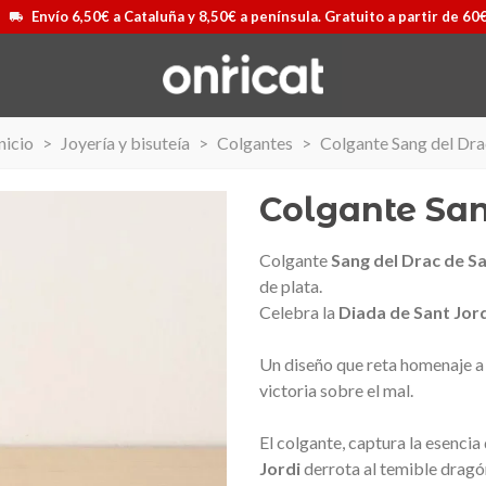
Envío 6,50€ a Cataluña y 8,50€ a península. Gratuito a partir de 60
nicio
>
Joyería y bisuteía
>
Colgantes
>
Colgante Sang del Dra
Colgante San
Colgante
Sang del Drac de Sa
de plata.
Celebra la
Diada de Sant Jor
Un diseño que reta homenaje a l
victoria sobre el mal.
El colgante, captura la esenci
Jordi
derrota al temible dragón
Airmax II
Maleta Secur Line
Ver más