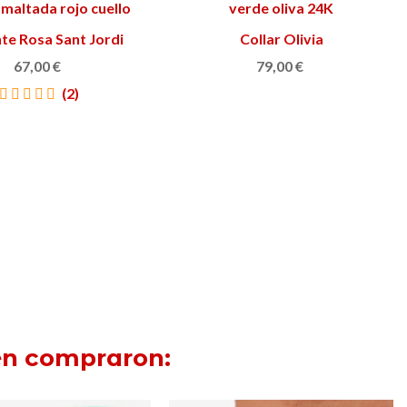
te Rosa Sant Jordi
Ver más
Collar Olivia
Añadir al carrito
67,00 €
79,00 €
(2)
ién compraron: