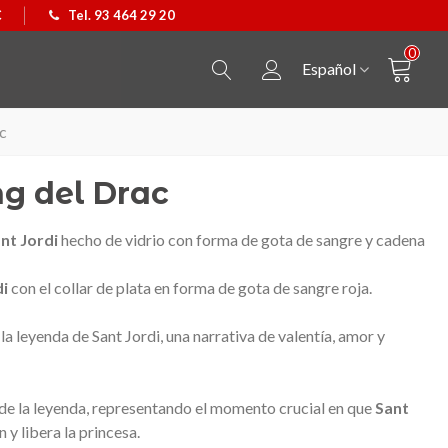
€
Tel. 93 464 29 20
0
Español
c
g del Drac
nt Jordi
hecho de vidrio con forma de gota de sangre y cadena
di
con el collar de plata en forma de gota de sangre roja.
a leyenda de Sant Jordi, una narrativa de valentía, amor y
a de la leyenda, representando el momento crucial en que
Sant
 y libera la princesa.
Colgante Castellers
Ver más
Camiseta Caballo de Barc
Ver más