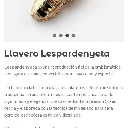
Stivibags Airmax II
Maleta Secur Line
00 €
159,00 €
NUEVO
NUEVO
Ver más
Ver más
Llavero Lespardenyeta
Lespardenyeta
es una reproducción fiel de la emblemática
alpargata catalana convertida en un llavero muy especial.
Un tributo a la historia y la artesanía, convirtiendo un símbolo
tradicional en una obra maestra contemporánea llena de
significado y elegancia.
Creada mediante impresión 3D en
resina y elaborada con la técnica de modelado en la cera
perdida, cada pieza es única y detallada.