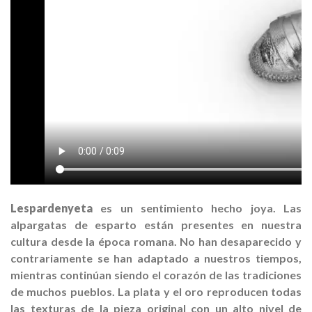
Lespardenyeta
e
s
un sentimiento
hecho
joya
.
Las
alpargatas
de esparto
están presentes
en
nuestra
cultura
desde la época
romana.
No han
desaparecido y
contrariamente
se han adaptado
a nuestros tiempos
,
mientras
continúan siendo el
corazón
de
las tradiciones
de muchos
pueblos.
La plata
y
el or
o
reproducen
todas
las
texturas de la
pieza original
con un alto nivel de