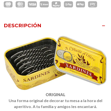
DESCRIPCIÓN
ORIGINAL
Una
forma original
de decorar tu
mesa
a la hora de
l
aperitivo
.
A
tu
familia
y
amigos
les
encantará.