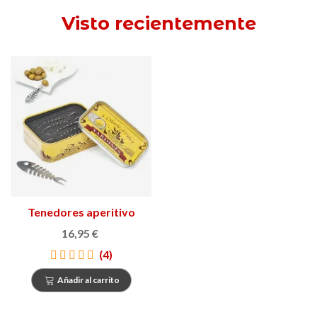
Visto recientemente
Tenedores aperitivo
Sardines
16,95 €
(4)
Añadir al carrito