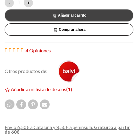
-
+
Añadir al carrito
Comprar ahora
4 Opiniones
Otros productos de:
Añadir a mi lista de deseos
(
1
)
Envío 6,50€ a Cataluña y 8,50€ a península.
Gratuito a partir
de 60€