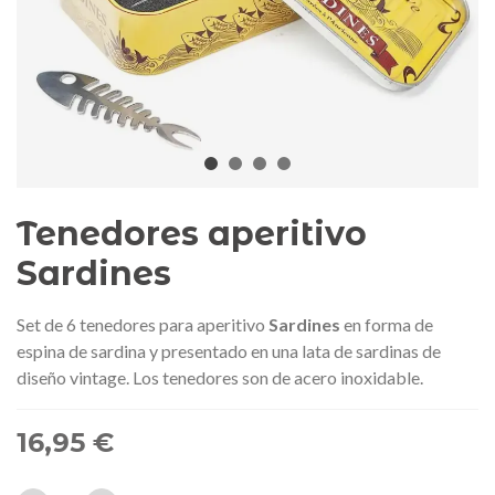
edalla conmemorativa Gaudí 2026
Mochila Stivibags A
– Edición limitada
89,00 €
149,00 €
NUEVO
NUE
Añadir al carrito
Ver más
Tenedores aperitivo
Sardines
Set de
6 tenedores
para
aperitivo
Sardines
en forma
de
espina
de sardina y
presentado
en una lata
de sardinas
de
diseño
vintage.
Los
tenedores
son
de
acer
o
inoxidable.
16,95 €