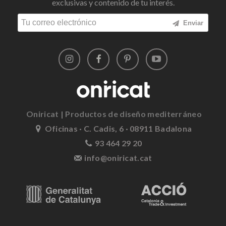
exclusivas y contenido de tu interés.
Enviar
Oniricat | Productos de diseño mediterráneo
Oficinas · C. Cadis, 6 · 08911 Badalona
93 464 29 20
info@oniricat.cat