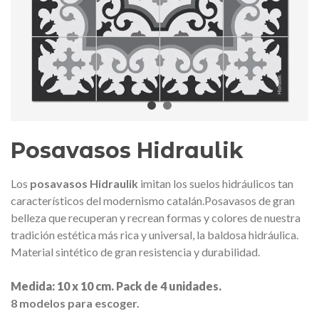
edalla conmemorativa Gaudí 2026
Mochila Stivibags A
– Edición limitada
89,00 €
149,00 €
NUEVO
NUE
Añadir al carrito
Ver más
Posavasos Hidraulik
Los
posavasos Hidraulik
imitan los suelos hidráulicos tan
característicos del modernismo catalán.Posavasos de gran
belleza que recuperan y recrean formas y colores de nuestra
tradición estética más rica y universal, la baldosa hidráulica.
Material sintético de gran resistencia y durabilidad.
Medida: 10 x 10 cm. Pack de 4 unidades.
8 modelos para escoger.