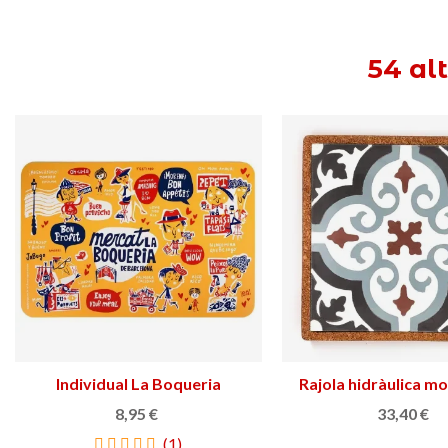
54 al
Individual La Boqueria
Triar opció
Rajola hidràulica m
Triar opció
8,95 €
33,40 €
(1)