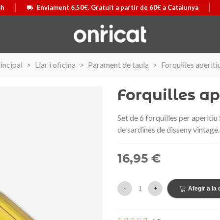
8h
Enviament 6,50€. Gratuït a partir de 60€ a Catalunya
incipal
>
Llar i oficina
>
Parament de taula
>
Forquilles aperiti
Forquilles ap
Set de
6 forquilles
per
aperitiu
de sardines
de disseny
vintage.
16,95 €
-
+
Afegir a la 
 Airmax II
ó
Maleta Secur Line
Triar opció