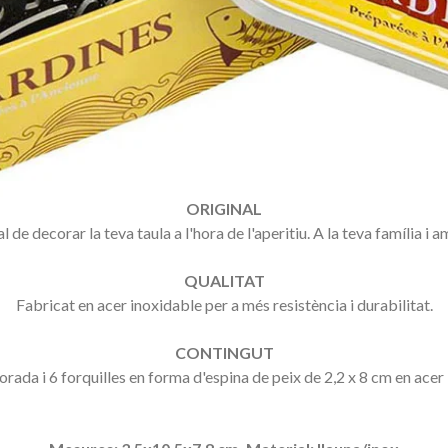
ORIGINAL
al
de decorar la teva
taula
a l'hora de
l'aperitiu
.
A
la teva família
i
am
QUALITAT
Fabricat
en acer
inoxidable
per a més
resistència
i
durabilitat.
CONTINGUT
orada i
6 forquilles
en forma
d'espina
de peix
de 2,2
x 8
cm
en acer