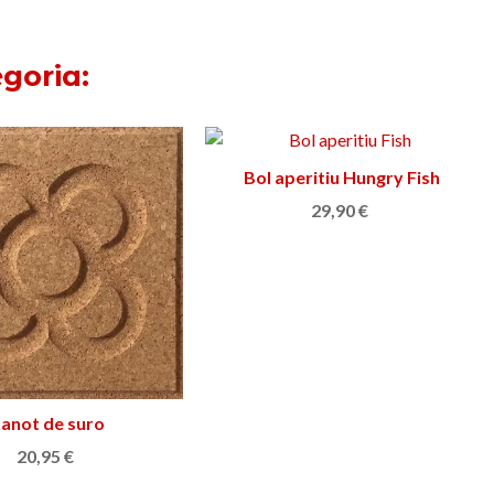
goria:
Bol aperitiu Hungry Fish
Afegir a la cistella
29,90 €
anot de suro
Afegir a la cistella
20,95 €