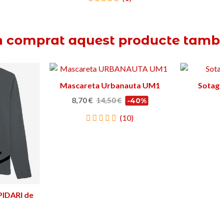
n comprat aquest producte tam
Mascareta Urbanauta UM1
Triar opció
Sotag
8,70 €
14,50 €
-40%
(10)
IDARI de