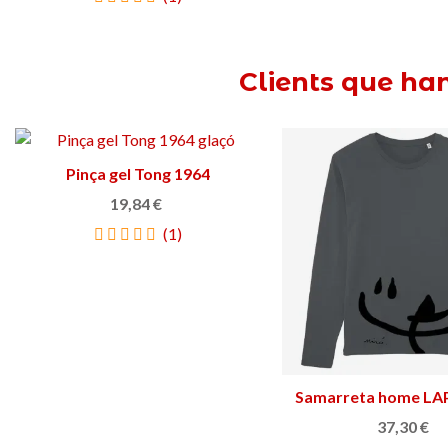
Clients que ha
Pinça gel Tong 1964
Triar opció
19,84 €
(1)
Samarreta home LAP
Triar opció
Joan Miró
37,30 €