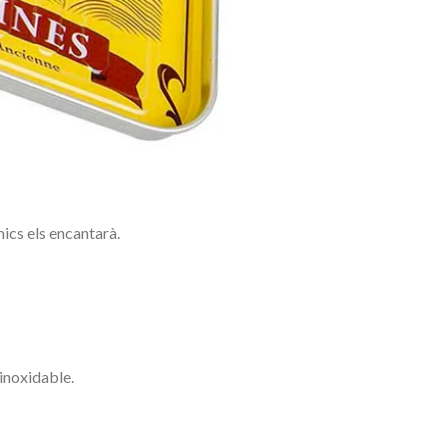
ics
els encantarà.
inoxidable.