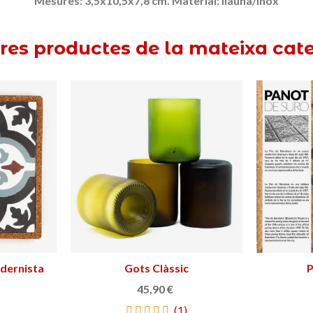
Mesures
:
3,5x10,5x7,8
cm.
Material
:
llauna
/
inox
tres productes de la mateixa cate
odernista
Gots Clàssic
Afegir a la cistella
P
45,90 €
(1)