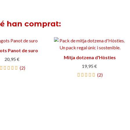
bé han comprat:
ots Panot de suro
Afegir a la cistella
Mitja dotzena d'Hòsties
Afegir a la cistella
20,95 €
19,95 €
(2)
(2)