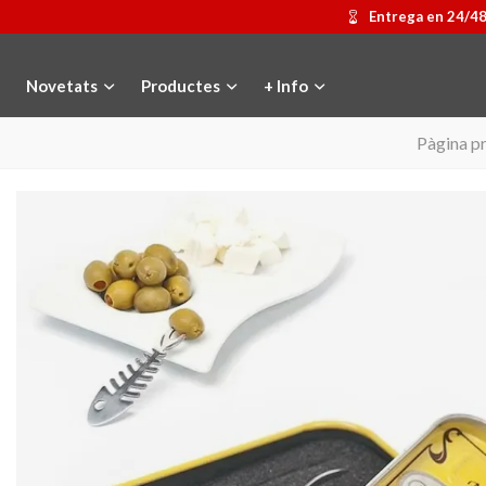
Entrega en 24/4
Novetats
Productes
+ Info
Pàgina pr
Medalla commemorativa Gaudí
Afegir a la cistella
Motxilla Stivibags
Triar opci