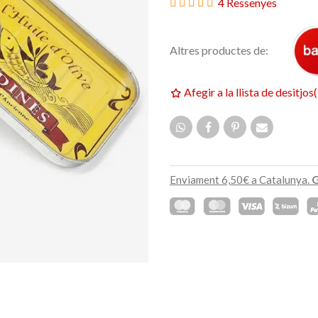
4 Ressenyes
159,00 €
ETAT
NOVETAT
Altres productes de:
Afegir a la llista de desitjos
(
Enviament 6,50€ a Catalunya.
G