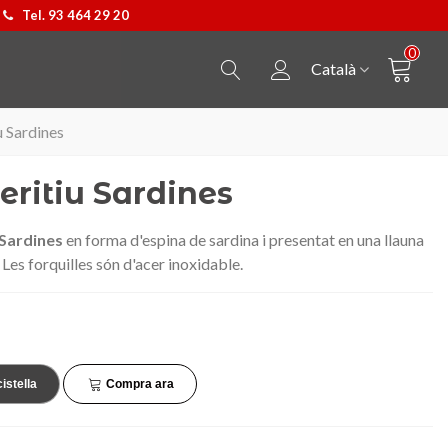
Tel. 93 464 29 20
0
Català
u Sardines
eritiu Sardines
Sardines
en forma
d'espina
de sardina i
presentat
en una llauna
Les
forquilles
són
d'acer
inoxidable.
cistella
Compra ara
Penjoll Castellers
Triar opció
Samarreta Cavall de Barc
Triar opció