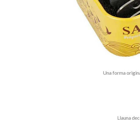
Una
forma origin
L
launa
dec