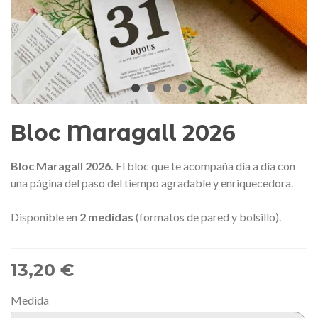
edalla conmemorativa Gaudí 2026
Mochila Stivibags A
– Edición limitada
89,00 €
149,00 €
NUEVO
NUE
Añadir al carrito
Ver más
Bloc Maragall 2026
Bloc Maragall 202
6
.
El bloc que te acompaña día a día con
una página del paso del tiempo agradable y enriquecedora.
Disponible en
2 medidas
(formatos de pared y bolsillo).
13,20 €
Medida