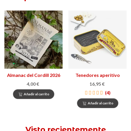
Almanac del Cordill 2026
Tenedores aperitivo
Sardines
4,00 €
16,95 €
(4)
Añadir al carrito
Añadir al carrito
Visto recientemente