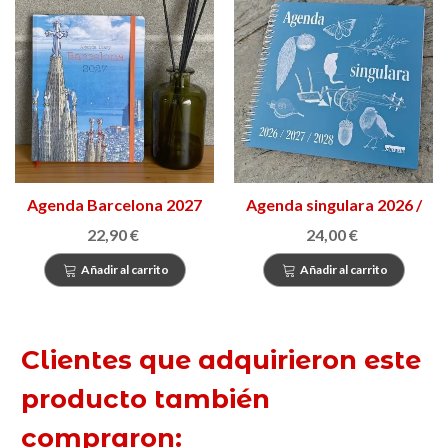
Agenda Barcelona 2027
Agenda singulara 2026 /
2027 / 2028
22,90 €
24,00 €
Añadir al carrito
Añadir al carrito
Clientes que adquirieron este
producto también
compraron: