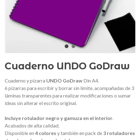
edalla conmemorativa Gaudí 2026
Mochila Stivibags A
– Edición limitada
89,00 €
149,00 €
NUEVO
NUE
Añadir al carrito
Ver más
Cuaderno UNDO GoDraw
Cuaderno y pizarra
UNDO GoDraw
Din A4.
6 pizarras para escribir y borrar sin límite, acompañadas de 3
láminas transparentes para realizar modificaciones o sumar
ideas sin alterar el escrito original.
Incluye rotulador negro y gamuza en el interior
.
Acabados de alta calidad.
Disponible en
4 colores
y también en pack de
3 rotuladores