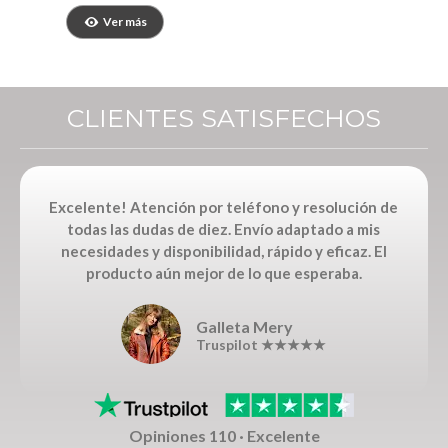
GoDraw
23,70 €
Ver más
CLIENTES SATISFECHOS
Excelente! Atención por teléfono y resolución de
todas las dudas de diez. Envío adaptado a mis
necesidades y disponibilidad, rápido y eficaz. El
producto aún mejor de lo que esperaba.
Galleta Mery
Truspilot ★★★★★