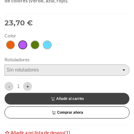
de colores (verde, azul, rojo).
23,70 €
Color
Teja
Lila
Verde
Turquesa
Rotuladores
-
+
Añadir al carrito
Comprar ahora
Añadir a mi lista de deseos
(
1
)