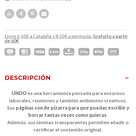
Envío 6,50€ a Cataluña y 8,50€ a península.
Gratuito a partir
de 60€
DESCRIPCIÓN
UNDO
e
s una
herramienta pensada
para entornos
laborales
, reuniones
y
también
ambientes
creativos.
Sus
páginas
son
de pizarra
para que puedas
escribir y
borrar
tantas
veces como
quieras
.
Además,
sus
láminas
transparentes
permiten añadir
o
rectificar
el contenido original.