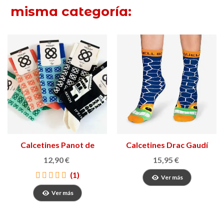
misma categoría:
Calcetines Panot de
Calcetines Drac Gaudí
Barcelona
12,90 €
15,95 €
(1)
Ver más
Ver más