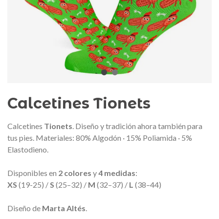
edalla conmemorativa Gaudí 2026
Mochila Stivibags A
– Edición limitada
89,00 €
149,00 €
NUEVO
NUE
Añadir al carrito
Ver más
Calcetines Tionets
Calcetines
Tionets
. Diseño y tradición ahora también para
tus pies. Materiales: 80% Algodón · 15% Poliamida · 5%
Elastodieno.
Disponibles en
2 colores
y
4 medidas
:
XS
(19-25) /
S
(25–32) /
M
(32–37) /
L
(38–44)
Diseño de
Marta Altés
.