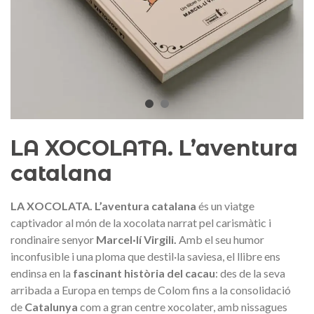
Medalla commemorativa Gaudí
Motxilla Stivibags A
2026 – Edició limitada
89,00 €
149,00 €
NOVETAT
NOVE
Afegir a la cistella
Triar opció
LA XOCOLATA. L’aventura
catalana
LA XOCOLATA. L’aventura catalana
és un viatge
captivador al món de la xocolata narrat pel carismàtic i
rondinaire senyor
Marcel·lí Virgili.
Amb el seu humor
inconfusible i una ploma que destil·la saviesa, el llibre ens
endinsa en la
fascinant història del cacau
: des de la seva
arribada a Europa en temps de Colom fins a la consolidació
de
Catalunya
com a gran centre xocolater, amb nissagues