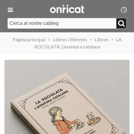
Pàgina principal
>
Llibres i llibretes
>
Llibres
>
LA
XOCOLATA. L’aventura catalana