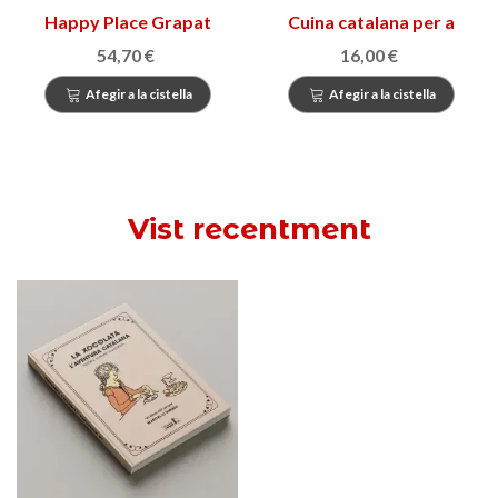
Happy Place Grapat
Cuina catalana per a
festes i tradicions
54,70 €
16,00 €
Afegir a la cistella
Afegir a la cistella
Vist recentment