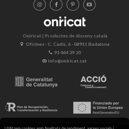
Oniricat | Productes de disseny català
Oficines · C. Cadis, 6 · 08911 Badalona
93 464 29 20
info@oniricat.cat
Utilitzem cookies amb finalitats de rendiment, xarxes socials i