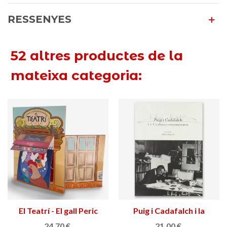
RESSENYES
52 altres productes de la
mateixa categoria:
El Teatrí - El gall Peric
Puig i Cadafalch i la
Catalunya
24,70 €
21,00 €