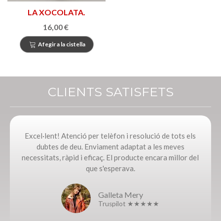
LA XOCOLATA.
L’aventura catalana
16,00 €
Afegir a la cistella
CLIENTS SATISFETS
Excel·lent! Atenció per telèfon i resolució de tots els
dubtes de deu. Enviament adaptat a les meves
necessitats, ràpid i eficaç. El producte encara millor del
que s'esperava.
Galleta Mery
Truspilot ★★★★★