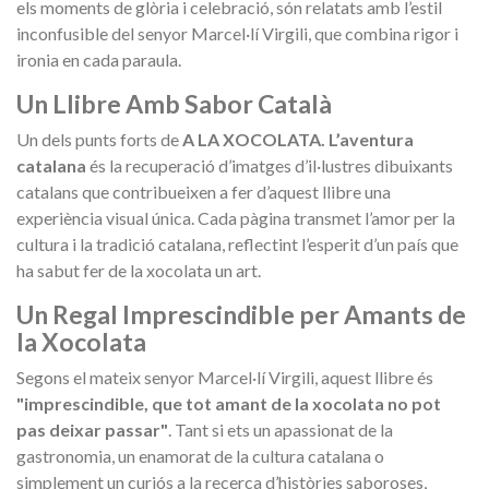
els moments de glòria i celebració, són relatats amb l’estil
inconfusible del senyor Marcel·lí Virgili, que combina rigor i
ironia en cada paraula.
Un Llibre Amb Sabor Català
Un dels punts forts de
A LA XOCOLATA. L’aventura
catalana
és la recuperació d’imatges d’il·lustres dibuixants
catalans que contribueixen a fer d’aquest llibre una
experiència visual única. Cada pàgina transmet l’amor per la
cultura i la tradició catalana, reflectint l’esperit d’un país que
ha sabut fer de la xocolata un art.
Un Regal Imprescindible per Amants de
la Xocolata
Segons el mateix senyor Marcel·lí Virgili, aquest llibre és
"imprescindible, que tot amant de la xocolata no pot
pas deixar passar"
. Tant si ets un apassionat de la
gastronomia, un enamorat de la cultura catalana o
simplement un curiós a la recerca d’històries saboroses,