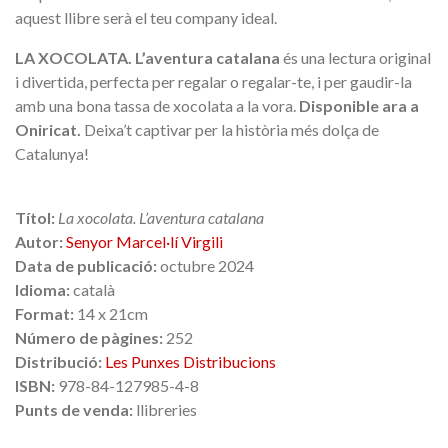
aquest llibre serà el teu company ideal.
LA XOCOLATA. L’aventura catalana
és una lectura original
i divertida, perfecta per regalar o regalar-te, i per gaudir-la
amb una bona tassa de xocolata a la vora.
Disponible ara a
Oniricat.
Deixa’t captivar per la història més dolça de
Catalunya!
Títol:
La xocolata. L’aventura catalana
Autor:
Senyor Marcel·lí Virgili
Data de publicació:
octubre 2024
Idioma:
català
Format:
14 x 21cm
Número de pàgines:
252
Distribució:
Les Punxes Distribucions
ISBN:
978-84-127985-4-8
Punts de venda:
llibreries