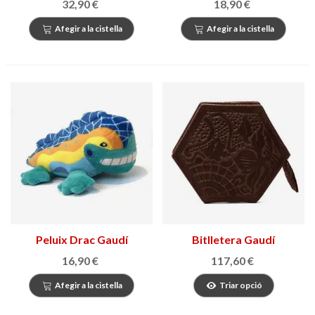
32,90 €
18,90 €
Afegir a la cistella
Afegir a la cistella
Peluix Drac Gaudí
Bitlletera Gaudí
16,90 €
117,60 €
Afegir a la cistella
Triar opció