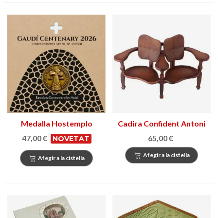
Medalla Hostemplo
Cadira Confident Antoni
Gaudí 2026
Gaudí
47,00 €
65,00 €
NOVETAT
Afegir a la cistella
Afegir a la cistella