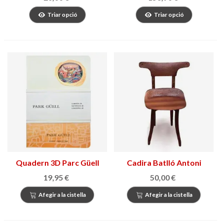
Triar opció
Triar opció
Quadern 3D Parc Güell
Cadira Batlló Antoni
Gaudí
19,95 €
50,00 €
Afegir a la cistella
Afegir a la cistella