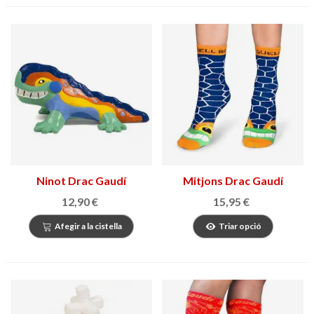
Ninot Drac Gaudí
Mitjons Drac Gaudí
12,90 €
15,95 €
Afegir a la cistella
Triar opció