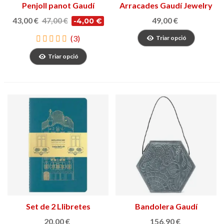
Penjoll panot Gaudí
Arracades Gaudí Jewelry
Casa Milà
43,00 €
47,00 €
49,00 €
-4,00 €
(3)
Triar opció
Triar opció
Set de 2 Llibretes
Bandolera Gaudí
Moleskine Casa Batlló
20,00 €
156,90 €