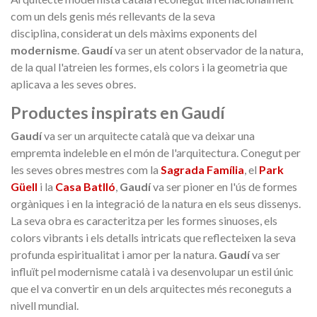
Medalla commemorativa Gaudí
Motxilla Stivibags A
com un dels genis més rellevants de la seva
2026 – Edició limitada
disciplina, considerat un dels màxims exponents del
89,00 €
149,00 €
NOVETAT
NOVE
modernisme
.
Gaudí
va ser un atent observador de la natura,
de la qual l'atreien les formes, els colors i la geometria que
Afegir a la cistella
Triar opció
aplicava a les seves obres.
Productes inspirats en Gaudí
Gaudí
va ser un arquitecte català que va deixar una
empremta indeleble en el món de l'arquitectura. Conegut per
les seves obres mestres com la
Sagrada Família
, el
Park
Güell
i la
Casa Batlló
,
Gaudí
va ser pioner en l'ús de formes
orgàniques i en la integració de la natura en els seus dissenys.
La seva obra es caracteritza per les formes sinuoses, els
colors vibrants i els detalls intricats que reflecteixen la seva
profunda espiritualitat i amor per la natura.
Gaudí
va ser
influït pel modernisme català i va desenvolupar un estil únic
que el va convertir en un dels arquitectes més reconeguts a
nivell mundial.