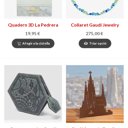
Quadern 3D La Pedrera
Collaret Gaudí Jewelry
Fruits
19,95 €
275,00 €
Afegir a la cistella
Triar opció