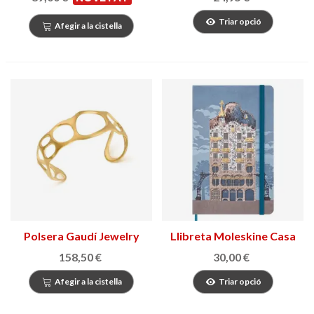
limitada
Triar opció
Afegir a la cistella
Polsera Gaudí Jewelry
Llibreta Moleskine Casa
Casa Milà
Batlló
158,50 €
30,00 €
Afegir a la cistella
Triar opció