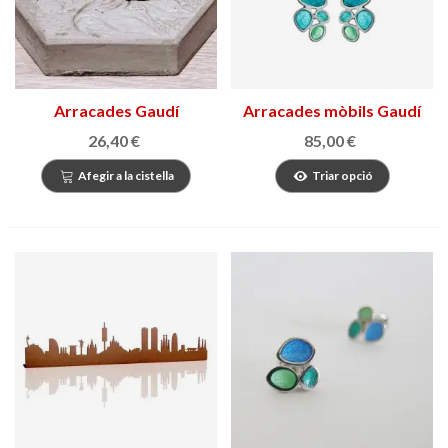
Arracades Gaudí
Arracades mòbils Gaudí
Jewelry Fruits
26,40 €
85,00 €
Afegir a la cistella
Triar opció