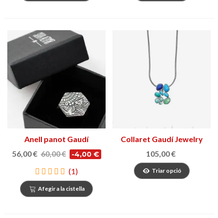
Anell panot Gaudí
Collaret Gaudí Jewelry
Fruits
56,00 €
60,00 €
105,00 €
-4,00 €
(1)
Triar opció
Afegir a la cistella