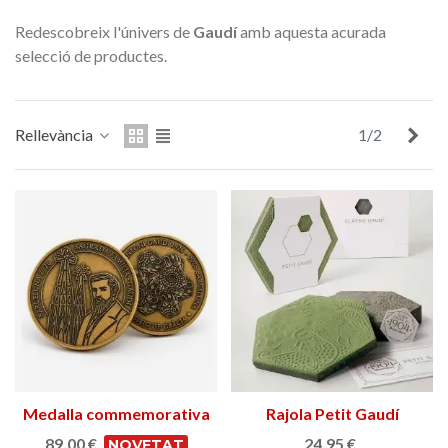
Redescobreix l'únivers de
Gaudí
amb aquesta acurada
selecció de productes.
Seg
Rellevància
1/2
Medalla commemorativa
Rajola Petit Gaudí
Gaudí 2026 – Edició
89,00 €
24,95 €
NOVETAT