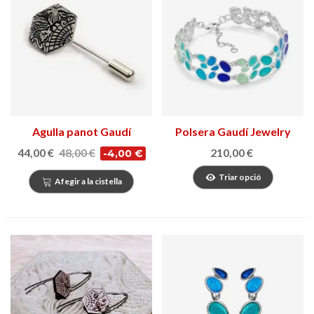
Agulla panot Gaudí
Polsera Gaudí Jewelry
Fruits
44,00 €
48,00 €
210,00 €
-4,00 €
Triar opció
Afegir a la cistella