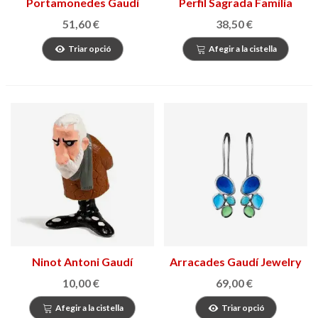
Portamonedes Gaudí
Perfil Sagrada Família
51,60 €
38,50 €
Triar opció
Afegir a la cistella
Ninot Antoni Gaudí
Arracades Gaudí Jewelry
Fruits
10,00 €
69,00 €
Afegir a la cistella
Triar opció