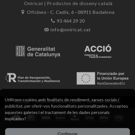
Oniricat | Productes de disseny català
Oficines · C. Cadis, 6 · 08911 Badalona
93 464 29 20
info@oniricat.cat
Utilitzem cookies amb finalitats de rendiment, xarxes socials i
Avís legal
Política de privacitat i cookies
Condicions de venda
publicitat, per oferir-vos funcionalitats personalitzades. Accepteu
aquestes galetes i el tractament de les dades personals
implicades?
Configurar