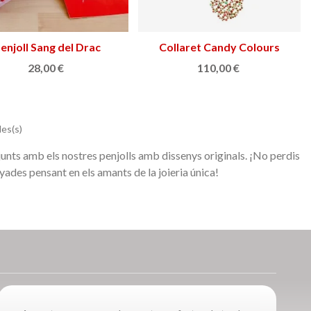
enjoll Sang del Drac
Afegir a la cistella
Collaret Candy Colours
Afegir a la cistella
28,00 €
110,00 €
les(s)
junts amb els nostres penjolls amb dissenys originals.
¡No perdis
yades pensant en els amants de la joieria única!