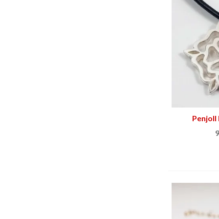
Penjoll
Afe
9