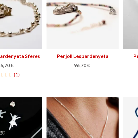
pardenyeta Sferes
Triar opció
Penjoll Lespardenyeta
Triar opció
P
Turmalines
6,70 €
96,70 €
(1)