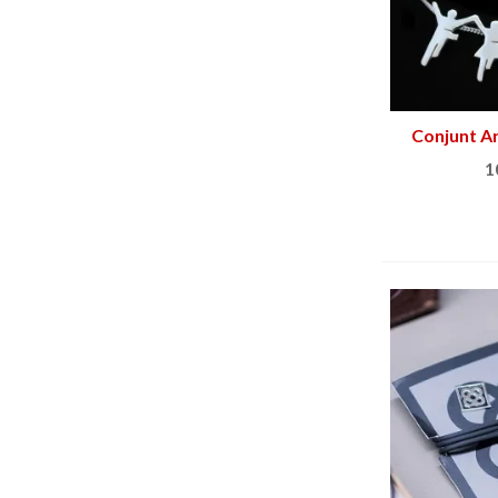
Conjunt A
S
1