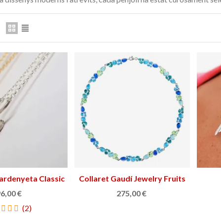
159,00 €
ETAT
NOVETAT
pardenyeta Classic
Triar opció
Collaret Gaudí Jewelry Fruits
Triar opció
6,00 €
275,00 €
(2)