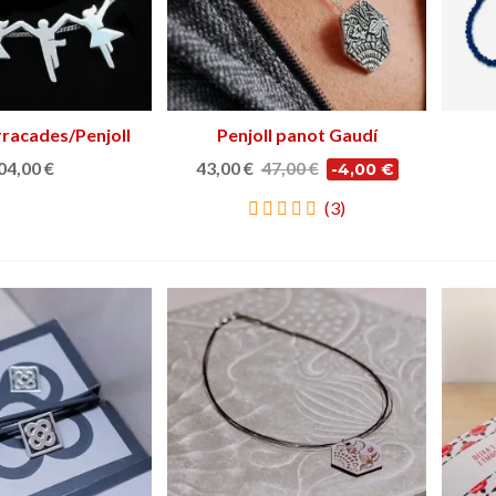
rracades/Penjoll
Triar opció
Penjoll panot Gaudí
Triar opció
ardana
04,00 €
43,00 €
47,00 €
-4,00 €
(3)