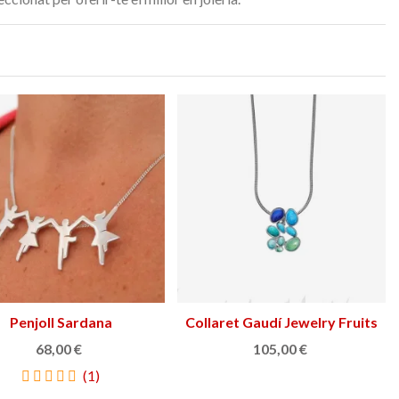
45,90 €
132,90 €
NOVETAT
NOVETAT
Penjoll Sardana
Triar opció
Collaret Gaudí Jewelry Fruits
Triar opció
68,00 €
105,00 €
(1)