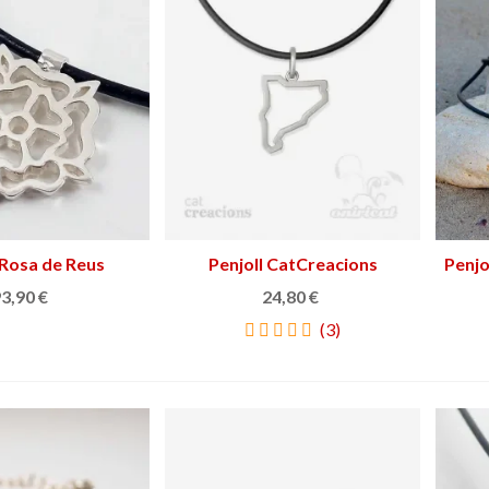
 Rosa de Reus
gir a la cistella
Penjoll CatCreacions
Triar opció
Penjo
3,90 €
24,80 €
(3)