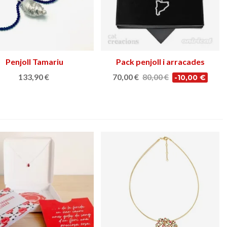
Penjoll Tamariu
Afegir a la cistella
Pack penjoll i arracades
Triar opció
CatCreacions
133,90 €
70,00 €
80,00 €
-10,00 €