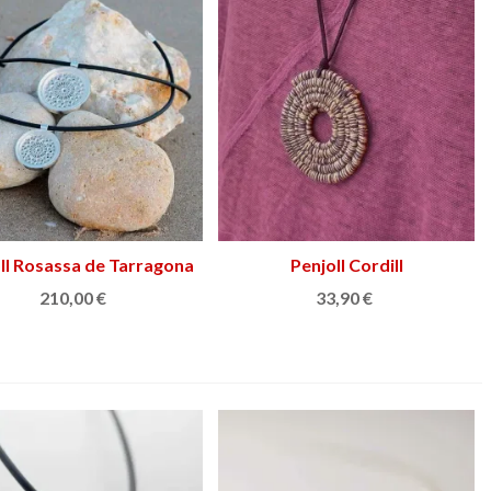
ll Rosassa de Tarragona
Triar opció
Penjoll Cordill
Triar opció
210,00 €
33,90 €