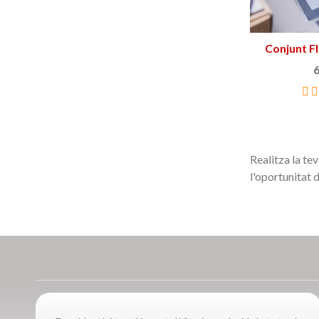
Conjunt F
Afe
6
Realitza la te
l'oportunitat 