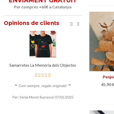
ENVIAMENT GRATUÏT
Per compres +60€ a Catalunya
Opinions de clients
Mitja dotzena d'Hòsties
Indivi
Penjol
45,90 
Un bon regal original per a qui els agrada la
Me encantan . Es
ratafia
Per: Beatriz 
Per: Sònia Moret Burrassó
07/01/2025