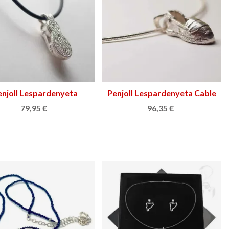
enjoll Lespardenyeta
Triar opció
Penjoll Lespardenyeta Cable
Afegir a la cistella
Cautxú
79,95 €
96,35 €