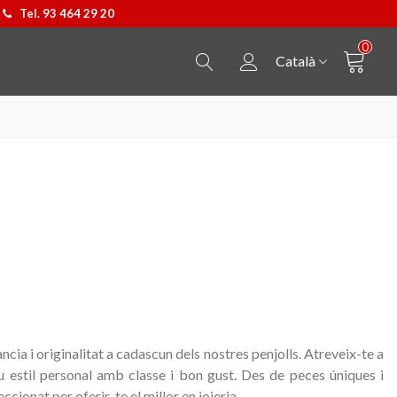
Tel. 93 464 29 20
0
Català
cia i originalitat a cadascun dels nostres penjolls.
Atreveix-te a
u estil personal amb classe i bon gust.
Des de peces úniques i
Penjoll Castellers
Triar opció
Bossa Kpax de P&W B
Triar opció
cionat per oferir-te el millor en joieria.