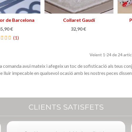
lor de Barcelona
gir a la cistella
Collaret Gaudí
Afegir a la cistella
P
5,90 €
32,90 €
(1)
Veient
1
-24 de 24 artic
va comanda avui mateix i afegeix un toc de sofisticació als teus con
de lluir impecable en qualsevol ocasió amb les nostres peces dissen
CLIENTS SATISFETS