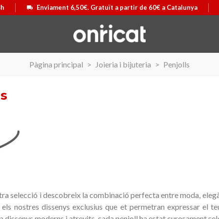
8h
Enviament 6,50€. Gratuït a partir de 60€ a Catalunya
Pàgina principal
>
Joieria i bijuteria
>
Penjolls
ls
tra selecció i descobreix la combinació perfecta entre moda, elegàn
 els nostres dissenys exclusius que et permetran expressar el te
 Airmax II
ó
Maleta Secur Line
Triar opció
 a dissenys moderns i atrevits, cada penjoll ha estat curosament selec