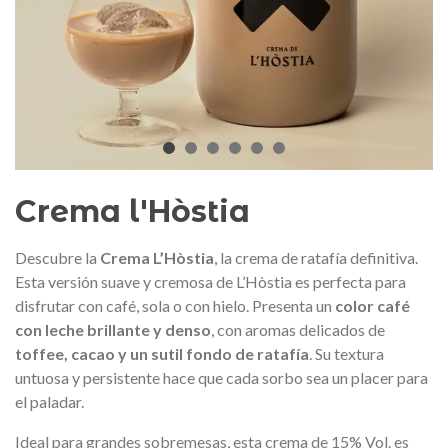
edalla conmemorativa Gaudí 2026
Mochila Stivibags A
– Edición limitada
89,00 €
149,00 €
NUEVO
NUE
Añadir al carrito
Ver más
Crema l'Hòstia
Descubre la
Crema L’Hòstia
, la crema de ratafía definitiva.
Esta versión suave y cremosa de L’Hòstia es perfecta para
disfrutar con café, sola o con hielo. Presenta un
color café
con leche brillante y denso
, con aromas delicados de
toffee, cacao y un sutil fondo de ratafía
. Su textura
untuosa y persistente hace que cada sorbo sea un placer para
el paladar.
Ideal para grandes sobremesas, esta crema de 15% Vol. es