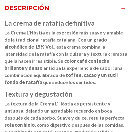
DESCRIPCIÓN
La crema de ratafía definitiva
La
Crema L’Hòstia
es la expresión más suave y amable
de la tradicional ratafía catalana. Con un
grado
alcohólico de 15% Vol.
, esta crema combina la
intensidad de la ratafía con la dulzura y textura cremosa
que la hacen irresistible. Su
color café con leche
brillante y denso
anticipa la experiencia de sabor: una
combinación equilibrada de
toffee, cacao y un sutil
fondo de ratafía
que seduce los sentidos.
Textura y degustación
La textura de la Crema L’Hòstia es
persistente y
untuosa
, dejando un agradable recuerdo en boca
después de cada sorbo. Suave y dulce, resulta perfecta
sola con hielo
, como digestivo después de las comidas,
o combinada con café, creando una fusión cálida y