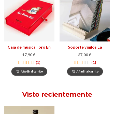
Caja de música libro En
Soporte vinilos La
Patufet
Gatzara
17,90 €
37,00 €
(1)
(1)
Añadir al carrito
Añadir al carrito
Visto recientemente