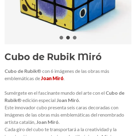
edalla conmemorativa Gaudí 2026
Mochila Stivibags A
– Edición limitada
89,00 €
149,00 €
NUEVO
NUE
Añadir al carrito
Ver más
Cubo de Rubik Miró
Cubo de Rubik
® con 6 imágenes de las obras más
emblemáticas de
Joan Miró
.
Sumérgete en el fascinante mundo del arte con el
Cubo de
Rubik
® edición especial
Joan Miró
.
Este innovador cubo presenta seis caras decoradas con
imágenes de las obras más emblemáticas del renombrado
artista catalán,
Joan Miró
.
Cada giro del cubo te transportará a la creatividad y la