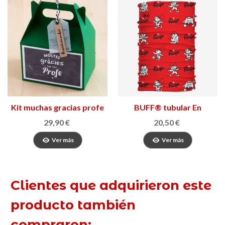
Kit muchas gracias profe
BUFF® tubular En
Patufet
29,90 €
20,50 €
Ver más
Ver más
Clientes que adquirieron este
producto también
compraron: