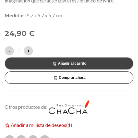
imaginación que caracterizan el estilo único de Miró.
Medidas:
5,7 x 5,7 x 5,7 cm.
24,90 €
-
+
Añadir al carrito
Comprar ahora
Otros productos de:
Añadir a mi lista de deseos
(
1
)