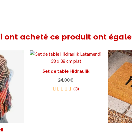
T
ui ont acheté ce produit ont égal
gromètre
s
Caganer Saltimbanque
Ajouter au panier