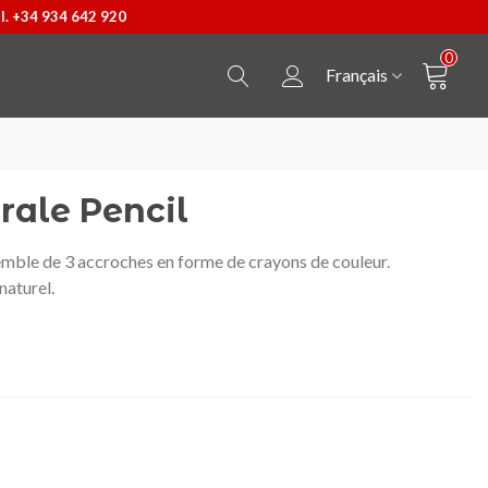
l. +34 934 642 920
0
Français
ale Pencil
mble de 3 accroches en forme de crayons de couleur.
naturel.
Pendentif Castellers
Afficher plus
T-shirt Cheval de Barce
Afficher plus