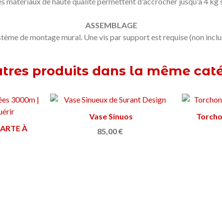
es matériaux de haute qualité permettent d'accrocher jusqu'à 4 kg 
ASSEMBLAGE
stème de montage mural.
Une vis par support est requise (non inclu
tres produits dans la même caté
 Farcell
s
Support pour livres El Lector
Ajouter au panier
50,00 €