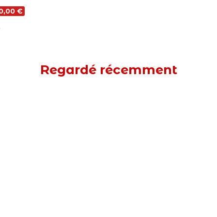
6,30 €
)
(4)
Regardé récemment