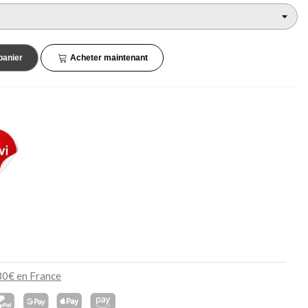
45,90 €
34,90 €
NEUF
NEUF
panier
Acheter maintenant
s
130€ en France