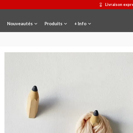
Livraison expr
Nouveautés
Produits
+ Info
Médaille commémorative Gaudí
Ajouter au panier
Motxilla Stivibags
Afficher pl