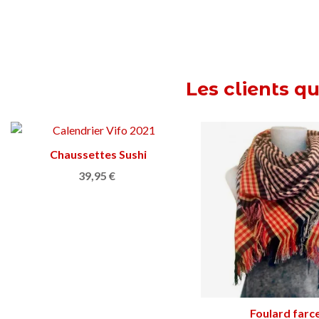
Les clients q
Cendrier Copenhagen 1966
Ajouter au panier
Frère du temps hy
Afficher plu