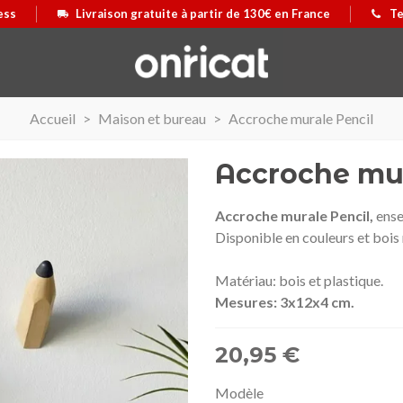
ess
Livraison gratuite à partir de 130€ en France
Te
Accueil
>
Maison et bureau
>
Accroche murale Pencil
Accroche mur
Accroche murale Pencil,
ense
Disponible en couleurs et bois 
Matériau: bois et plastique.
Mesures: 3x12x4 cm.
20,95 €
 Airmax II
us
Maleta Secur Line
Afficher plus
Modèle