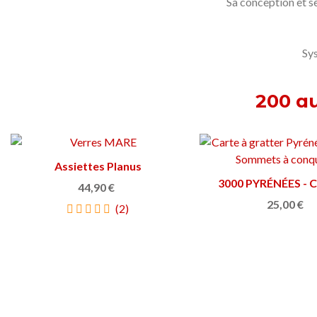
Sa conception et s
Sy
200 au
Harnais pour chien
Afficher plu
26,30 €
Tuile Hydraulique Moderniste
Afficher plus
33,40 €