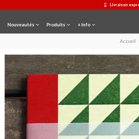
Livraison expr
Nouveautés
Produits
+ Info
Accueil
Médaille commémorative Gaudí
Ajouter au panier
Motxilla Stivibags
Afficher pl