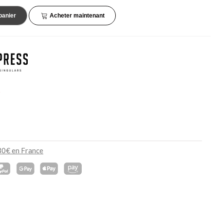
45,90 €
132,90 €
NEUF
NEUF
panier
Acheter maintenant
s
130€ en France