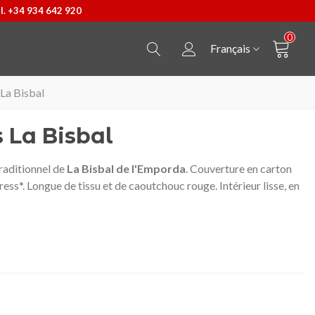
l. +34 934 642 920
0
Français
 La Bisbal
s La Bisbal
traditionnel de
La Bisbal de l'Emporda
. Couverture en carton
ess*. Longue de tissu et de caoutchouc rouge. Intérieur lisse, en
Pendentif Castellers
Afficher plus
Bossa Kpax de P&W B
Afficher plus