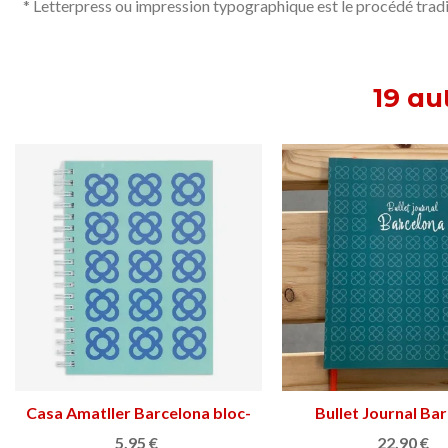
* Letterpress ou impression typographique est le procédé tradit
19 au
Carnet 3D La Pedrera
Ajouter au panier
Quadern 3D Parc
Ajouter au pan
19,95 €
19,95 €