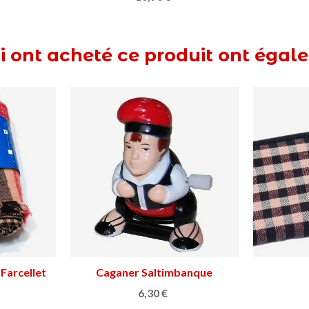
ui ont acheté ce produit ont égal
ordill
s
BAKUS Tapis de table
Ajouter au panier
Sac
24,90 €
(1)