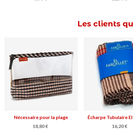
Les clients q
Grand bracelet C
Afficher plu
53,90 €
Verres Xatus
Afficher plus