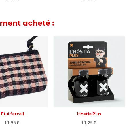
ement acheté :
 pliable farcell
Ajouter au panier
29,95 €
Tuile Petit Gaudí
Afficher plus