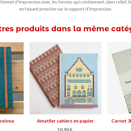
ionnel d'impression avec les formes qui contiennent, dans relief, le
en faisant pression sur le support d'impression.
tres produits dans la même catég
Casa Amatller Barcelona bloc-
Afficher plus
notes
13,90 €
 Güell
ier
Carnet M