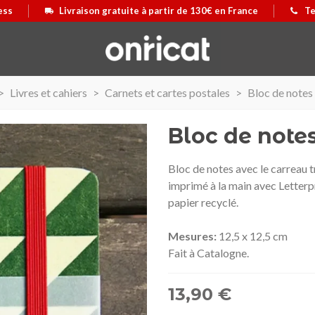
ess
Livraison gratuite à partir de 130€ en France
Te
>
Livres et cahiers
>
Carnets et cartes postales
>
Bloc de notes
Bloc de note
Bloc de notes avec le carreau 
imprimé à la main avec Letterpr
papier recyclé.
Mesures:
12,5 x 12,5 cm
Fait à Catalogne.
13,90 €
 Airmax II
us
Maleta Secur Line
Afficher plus