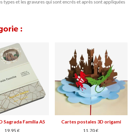
s types et les gravures qui sont encrés et après sont appliquées
orie :
oleskine Casa Batlló
Afficher plus
Bloc-notes UNDO Executive
Afficher plus
30,00 €
39,70 €