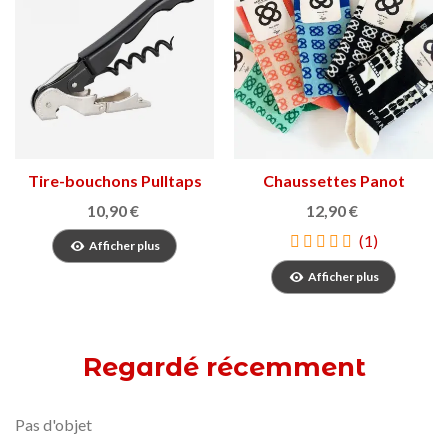
Tire-bouchons Pulltaps
Chaussettes Panot
Barcelone
10,90 €
12,90 €
(1)
Afficher plus
Afficher plus
Regardé récemment
Pas d'objet