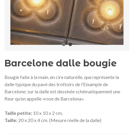
Médaille commémorative Gaudí
Motxilla Stivibags A
2026 – Édition limitée
89,00 €
149,00 €
NEUF
NEU
Ajouter au panier
Afficher plus
Barcelone dalle bougie
Bougie faite à la main, en cire naturelle, que représente la
dalle typique du pavé des trottoirs de l’Eixample de
Barcelone; sur la dalle est dessinée schématiquement une
fleur qu’on appelle «rose de Barcelona».
Taille petite:
10 x 10 x 2 cm.
Taille:
20 x 20 x 4 cm. (Mesure réelle de la dalle)