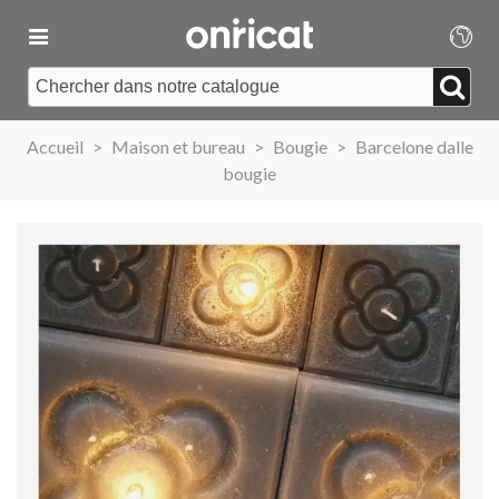
Accueil
>
Maison et bureau
>
Bougie
>
Barcelone dalle
bougie