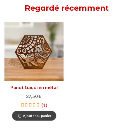
Regardé récemment
Panot Gaudí en métal
rouillé
37,50 €
(1)
Ajouter au panier