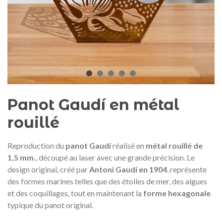
Médaille commémorative Gaudí
Motxilla Stivibags A
2026 – Édition limitée
89,00 €
149,00 €
NEUF
NEU
Ajouter au panier
Afficher plus
Panot Gaudí en métal
rouillé
Reproduction du
panot Gaudí
réalisé en
métal rouillé de
1,5 mm.
, découpé au laser avec une grande précision. Le
design original, créé par
Antoni Gaudí en 1904
, représente
des formes marines telles que des étoiles de mer, des algues
et des coquillages, tout en maintenant la
forme hexagonale
typique du panot original.