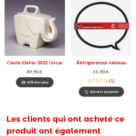
Càntir Elefas 2021 Oscar
Réfrigérateur tableau
Tusquets
Talking Bubble
49,90 €
15,90 €
(1)
Afficher plus
Ajouter au panier
Les clients qui ont acheté ce
produit ont également