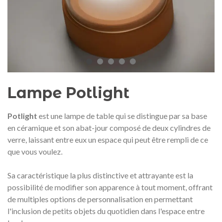
Médaille commémorative Gaudí
Motxilla Stivibags A
2026 – Édition limitée
89,00 €
149,00 €
NEUF
NEU
Ajouter au panier
Afficher plus
Lampe Potlight
Potlight
est une lampe de table qui se distingue par sa base
en céramique et son abat-jour composé de deux cylindres de
verre, laissant entre eux un espace qui peut être rempli de ce
que vous voulez.
Sa caractéristique la plus distinctive et attrayante est la
possibilité de modifier son apparence à tout moment, offrant
de multiples options de personnalisation en permettant
l'inclusion de petits objets du quotidien dans l'espace entre