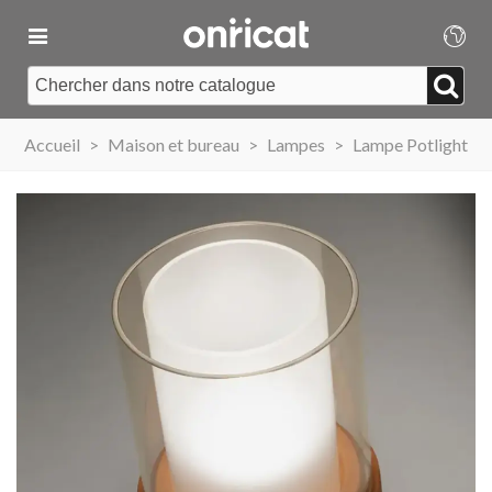
Accueil
>
Maison et bureau
>
Lampes
>
Lampe Potlight