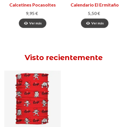
Calcetines Pocasoltes
Calendario El Ermitaño
2026
9,95 €
5,50 €
Ver más
Ver más
Visto recientemente