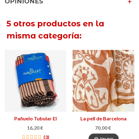
OPINIONES
5 otros productos en la
misma categoría:
Pañuelo Tubular El
La pell de Barcelona
Farcellet
16,20 €
70,00 €
(3)
Ver más