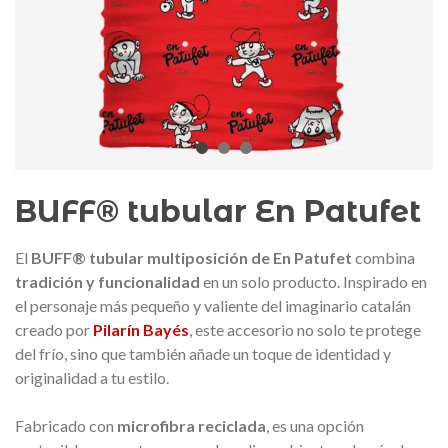
edalla conmemorativa Gaudí 2026
Mochila Stivibags A
– Edición limitada
89,00 €
149,00 €
NUEVO
NUE
Añadir al carrito
Ver más
BUFF® tubular En Patufet
El
BUFF® tubular multiposición de En Patufet
combina
tradición y funcionalidad
en un solo producto.
Inspirado en
el personaje más pequeño y valiente del imaginario catalán
creado por
Pilarín Bayés
, este accesorio no solo te protege
del frío, sino que también añade un toque de identidad y
originalidad a tu estilo.
Fabricado con
microfibra reciclada
, es una opción