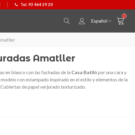
€
Tel. 93 464 29 20
0
Español
Amatller
juradas Amatller
as en blanco con las fachadas de la
Casa Batlló
por una cara y
y modelo con
estampado inspirado en el estilo y elementos de la
. Cubiertas de papel verjurado texturizado.
Colgante Castellers
Ver más
Camiseta Caballo de Barc
Ver más