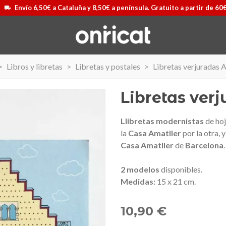
Envío 6,50€ a Cataluña y 8,50€ a península. Gratuito a partir de 60
>
Libros y libretas
>
Libretas y postales
>
Libretas verjuradas 
Libretas ver
Llibretas modernistas
de hoj
la
Casa Amatller
por la otra
, 
Casa Amatller
de
Barcelona
2 modelos
disponibles.
Medidas:
15 x 21 cm.
10,90 €
Airmax II
Maleta Secur Line
Ver más