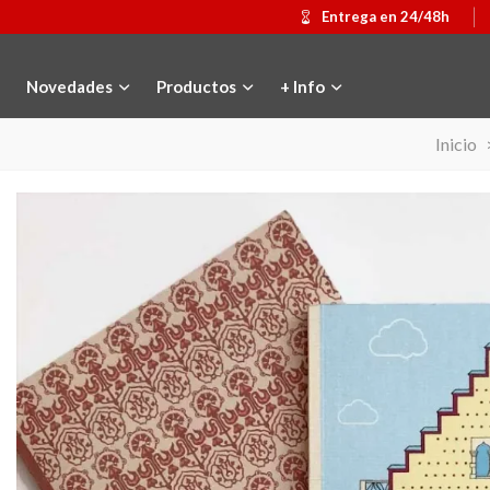
Entrega en 24/48h
Novedades
Productos
+ Info
Inicio
Medalla conmemorativa Gaudí 2026
Añadir al carrito
Mochila Stivibags 
Ver más