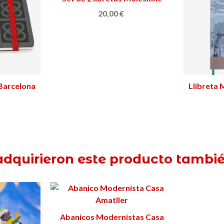
Casa Batlló
20,00 €
 Barcelona
Llibreta 
adquirieron este producto tamb
Abanicos Modernistas Casa
Ver más