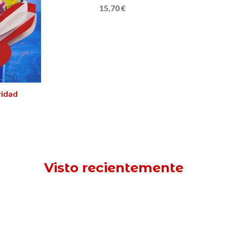
Amatller
15,70 €
vidad
)
Visto recientemente