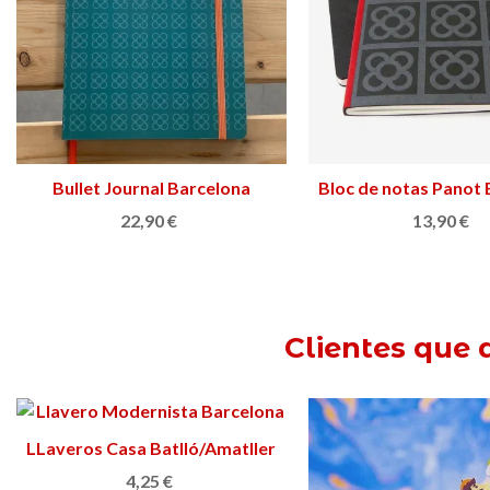
Bullet Journal Barcelona
Añadir al carrito
Bloc de notas Panot
Ver más
22,90 €
13,90 €
Clientes que 
LLaveros Casa Batlló/Amatller
Añadir al carrito
4,25 €