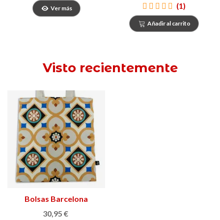
(1)
Ver más
Añadir al carrito
Visto recientemente
Bolsas Barcelona
Modernista
30,95 €