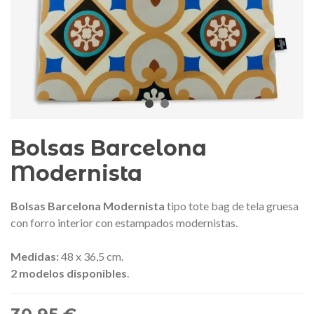
edalla conmemorativa Gaudí 2026
Mochila Stivibags A
– Edición limitada
89,00 €
149,00 €
NUEVO
NUE
Añadir al carrito
Ver más
Bolsas Barcelona
Modernista
Bolsas Barcelona Modernista
tipo tote bag de tela gruesa
con forro interior con estampados modernistas.
Medidas:
48 x 36,5 cm.
2 modelos disponibles
.