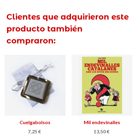
Clientes que adquirieron este
producto también
compraron:
Cuelgabolsos
Mil endevinalles
Modernista
catalanes amb les seves
7,25 €
13,50 €
solucions