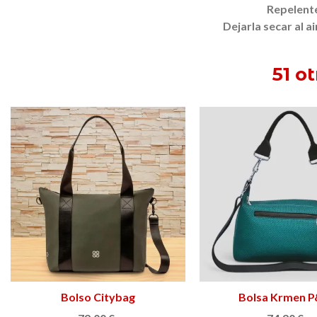
Repelente
Dejarla secar al a
51 o
Bolso Citybag
Ver más
Bolsa Krmen 
Ver más