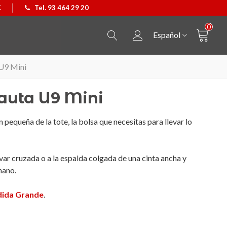
€
Tel. 93 464 29 20
0
Español
U9 Mini
auta U9 Mini
ón pequeña de la tote, la bolsa que necesitas para llevar lo
evar cruzada o a la espalda colgada de una cinta ancha y
mano.
ida Grande
.
Colgante Castellers
Ver más
Bolso Kpax P&W BC
Ver más