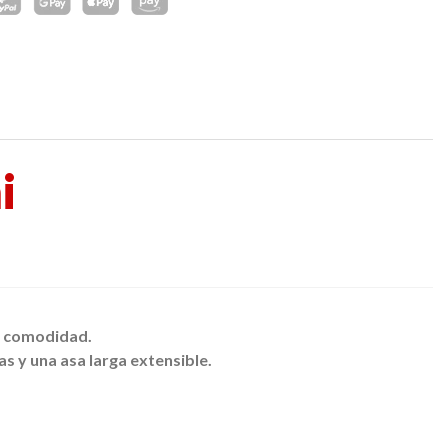
i
r comodidad.
s y una asa larga extensible.