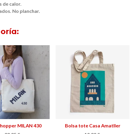
 de calor.
rados.
No planchar.
oría:
shopper MILAN 430
Ver más
Bolsa tote Casa Amatller
Añadir al carrito