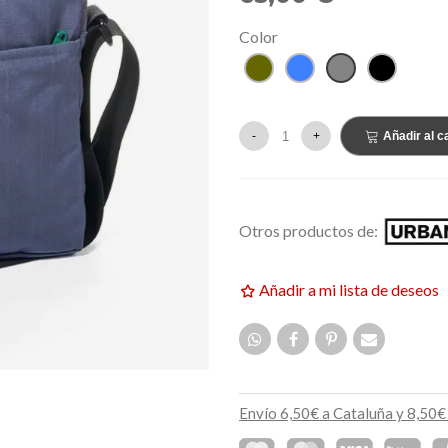
159,00 €
EVO
NUEVO
Color
Caqui
Azul
Gris
Negro
-
+
Añadir al ca
Otros productos de:
Añadir a mi lista de deseos
Envío 6,50€ a Cataluña y 8,50€