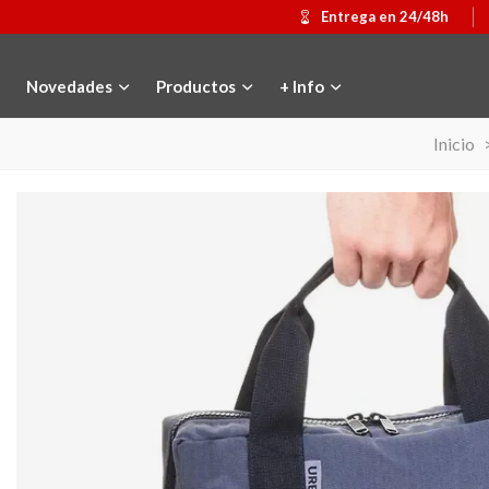
Entrega en 24/48h
Novedades
Productos
+ Info
Inicio
Medalla conmemorativa Gaudí 2026
Añadir al carrito
Mochila Stivibags 
Ver más