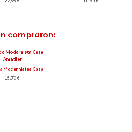
22,95 €
10,90 €
ién compraron:
s Modernistas Casa
Ver más
Amatller
15,70 €