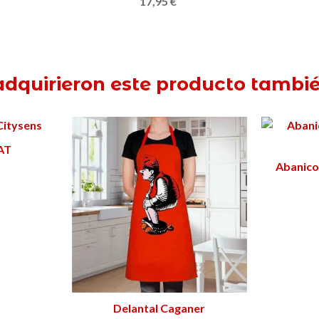
17,95 €
adquirieron este producto tamb
AT
Abanico
Delantal Caganer
Añadir al carrito