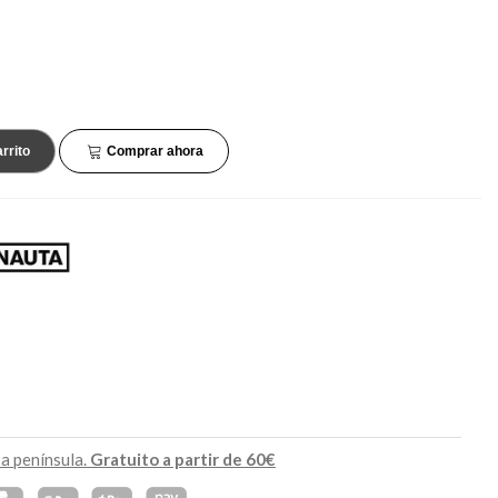
45,90 €
132,90 €
NUEVO
NUEVO
rrito
Comprar ahora
 a península.
Gratuito a partir de 60€