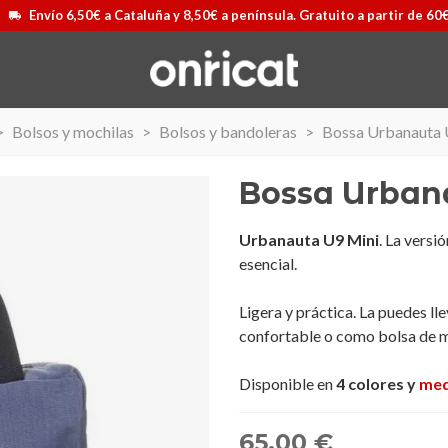
Envío 6,50€ a Cataluña y 8,50€ a península. Gratuito a partir de 60
>
Bolsos y mochilas
>
Bolsos y bandoleras
>
Bossa Urbanauta 
Bossa Urban
Urbanauta U9 Mini
. La versi
esencial.
Ligera y práctica. La puedes ll
confortable o como bolsa de 
Disponible en
4 colores y
med
Airmax II
Maleta Secur Line
Ver más
65,00 €