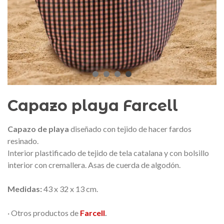
edalla conmemorativa Gaudí 2026
Mochila Stivibags A
– Edición limitada
89,00 €
149,00 €
NUEVO
NUE
Añadir al carrito
Ver más
Capazo playa Farcell
Capazo de playa
diseñado con tejido de hacer fardos
resinado.
Interior plastificado de tejido de tela catalana y con bolsillo
interior con cremallera. Asas de cuerda de algodón.
Medidas:
43 x 32 x 13 cm.
· Otros productos de
Farcell
.