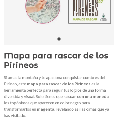
edalla conmemorativa Gaudí 2026
Mochila Stivibags A
– Edición limitada
89,00 €
149,00 €
NUEVO
NUE
Añadir al carrito
Ver más
Mapa para rascar de los
Pirineos
Si amas la montaña y te apasiona conquistar cumbres del
Pirineo, este
mapa para rascar de los Pirineos
es la
herramienta perfecta para seguir tus logros de una forma
divertida y visual. Solo tienes que
rascar con una moneda
los topónimos que aparecen en color negro para
transformarlos en
magenta
, revelando así las cimas que ya
has visitado.