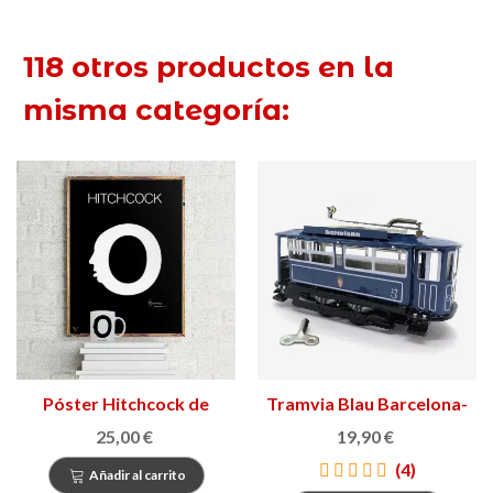
118 otros productos en la
misma categoría:
Póster Hitchcock de
Tramvia Blau Barcelona-
Joan Brossa
Tibidabo de lata
25,00 €
19,90 €
(4)
Añadir al carrito