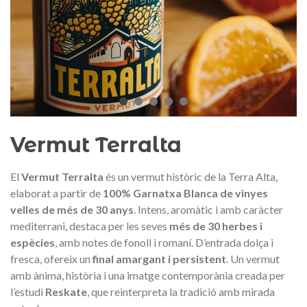
Medalla commemorativa Gaudí
Motxilla Stivibags A
2026 – Edició limitada
89,00 €
149,00 €
NOVETAT
NOVE
Afegir a la cistella
Triar opció
Vermut Terralta
El
Vermut Terralta
és un vermut històric de la Terra Alta,
elaborat a partir de
100% Garnatxa Blanca de vinyes
velles de més de 30 anys
. Intens, aromàtic i amb caràcter
mediterrani, destaca per les seves
més de 30 herbes i
espècies
, amb notes de fonoll i romaní. D’entrada dolça i
fresca, ofereix un
final amargant i persistent
. Un vermut
amb ànima, història i una imatge contemporània creada per
l’estudi
Reskate
, que reinterpreta la tradició amb mirada