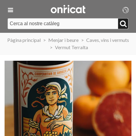
Pàgina principal
>
Menjar i beure
>
Caves, vins i vermuts
>
Vermut Terralta