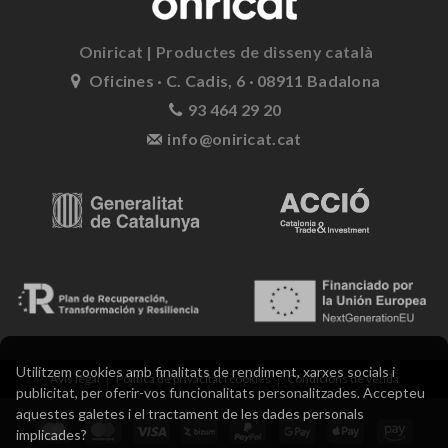
Oniricat | Productes de disseny català
Oficines · C. Cadis, 6 · 08911 Badalona
93 464 29 20
info@oniricat.cat
Utilitzem cookies amb finalitats de rendiment, xarxes socials i
Avís legal
Política de privacitat i cookies
Condicions de venda
publicitat, per oferir-vos funcionalitats personalitzades. Accepteu
aquestes galetes i el tractament de les dades personals
implicades?