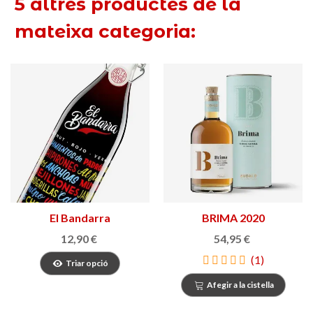
5 altres productes de la
mateixa categoria:
El Bandarra
BRIMA 2020
12,90 €
54,95 €
(1)
Triar opció
Afegir a la cistella