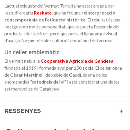
L’actual etiqueta del Vermut Terralta ha estat creada per
l’estudi creatiu
Reskate
, que ha fet una
reinterpretació
contemporània de l’etiqueta històrica
. El resultat és una
imatge amb molta personalitat, que respecta l’essència del
producte i del territori, però que parla el llenguatge visual
d’avui, reforçant el valor cultural i emocional del vermut.
Un celler emblemàtic
El vermut neix a la
Cooperativa Agrícola de Gandesa
,
fundada el 1919 i formada avui per
150 socis
. El celler, obra
de
Cèsar Martinell
, deixeble de Gaudí, és una de les
anomenades
“catedrals del vi”
i està considerat una de les
set meravelles de Catalunya.
RESSENYES