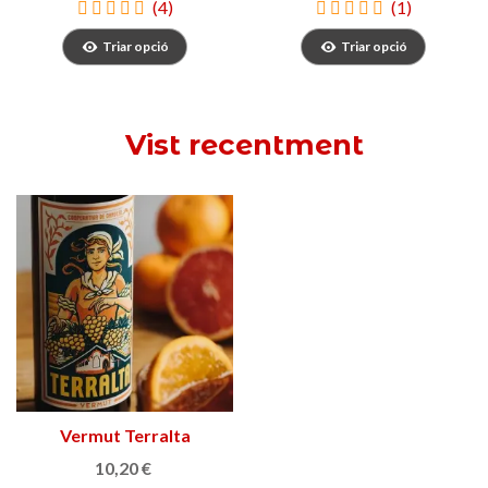
(4)
(1)
Triar opció
Triar opció
Vist recentment
Vermut Terralta
10,20 €