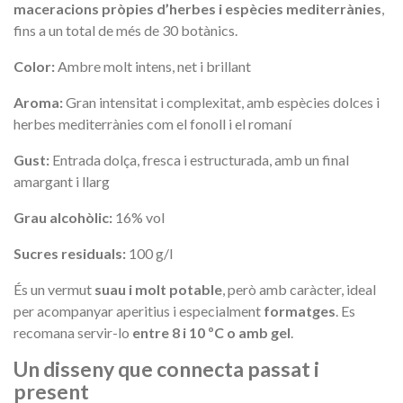
maceracions pròpies d’herbes i espècies mediterrànies
,
fins a un total de més de 30 botànics.
Color:
Ambre molt intens, net i brillant
Aroma:
Gran intensitat i complexitat, amb espècies dolces i
herbes mediterrànies com el fonoll i el romaní
Gust:
Entrada dolça, fresca i estructurada, amb un final
amargant i llarg
Grau alcohòlic:
16% vol
Sucres residuals:
100 g/l
És un vermut
suau i molt potable
, però amb caràcter, ideal
per acompanyar aperitius i especialment
formatges
. Es
recomana servir-lo
entre 8 i 10 ºC o amb gel
.
Un disseny que connecta passat i
present