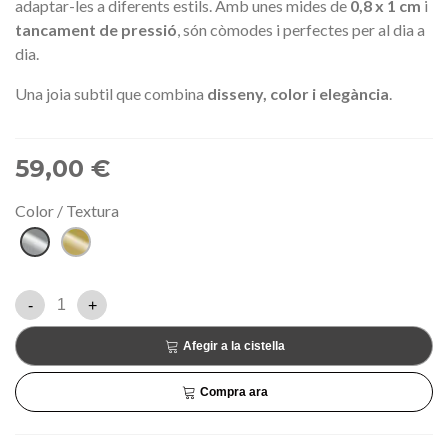
adaptar-les a diferents estils. Amb unes mides de
0,8 x 1 cm
i
tancament de pressió
, són còmodes i perfectes per al dia a
dia.
Una joia subtil que combina
disseny, color i elegància
.
59,00 €
Color / Textura
Plata
Daurat
-
+
Afegir a la cistella
Compra ara