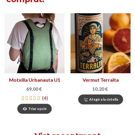
Motxilla Urbanauta U1
Vermut Terralta
MINI
69,00 €
10,20 €
(4)
Afegir a la cistella
Triar opció