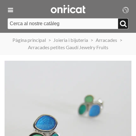
Pàgina principal
>
Joieria i bijuteria
>
Arracades
>
Arracades petites Gaudí Jewelry Fruits