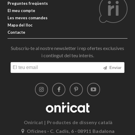
Preguntes freqüents
El meu compte
Les meves comandes
Mapa del lloc
Contacte
Subscriu-te al nostre newsletter i rep ofertes exclusives
i contingut del teu interès.
Enviar
Oniricat | Productes de disseny català
Oficines · C. Cadis, 6 · 08911 Badalona