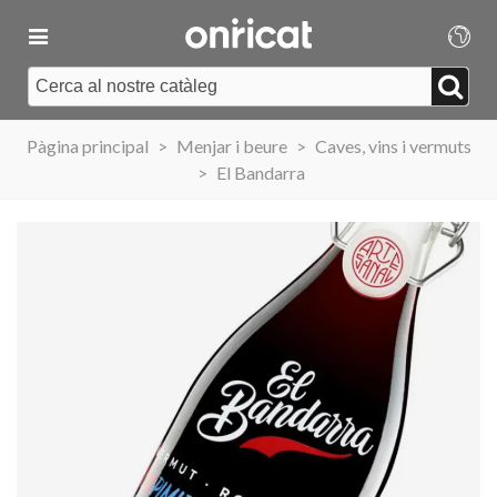
Pàgina principal
>
Menjar i beure
>
Caves, vins i vermuts
>
El Bandarra