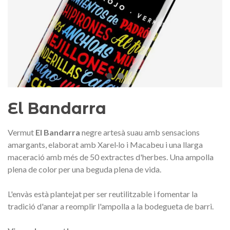
Medalla commemorativa Gaudí
Motxilla Stivibags A
2026 – Edició limitada
89,00 €
149,00 €
NOVETAT
NOVE
Afegir a la cistella
Triar opció
El Bandarra
Vermut
El Bandarra
negre artesà
suau amb sensacions
amargants, elaborat amb Xarel·lo i Macabeu i una llarga
maceració amb més de 50 extractes d'herbes. Una ampolla
plena de color per una beguda plena de vida.
L'envàs està plantejat per ser reutilitzable i fomentar la
tradició d'anar a reomplir l'ampolla a la bodegueta de barri.