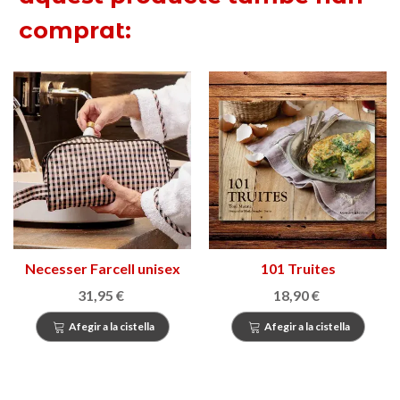
comprat:
Necesser Farcell unisex
101 Truites
31,95 €
18,90 €
Afegir a la cistella
Afegir a la cistella