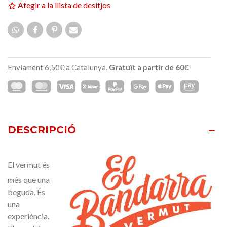
Afegir a la llista de desitjos
Enviament 6,50€ a Catalunya.
Gratuït a partir de 60€
DESCRIPCIÓ
El vermut és
més que una
beguda. És
una
experiència.