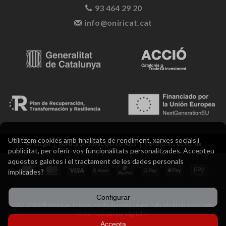
93 464 29 20
info@oniricat.cat
Utilitzem cookies amb finalitats de rendiment, xarxes socials i
Avís legal
Política de privacitat i cookies
Condicions de venda
publicitat, per oferir-vos funcionalitats personalitzades. Accepteu
aquestes galetes i el tractament de les dades personals
implicades?
Configurar
2012-2026 ® Oniricat. Productes de disseny català. Tots els drets reservats.
Desenvolupat per Digitalm.
Accepta