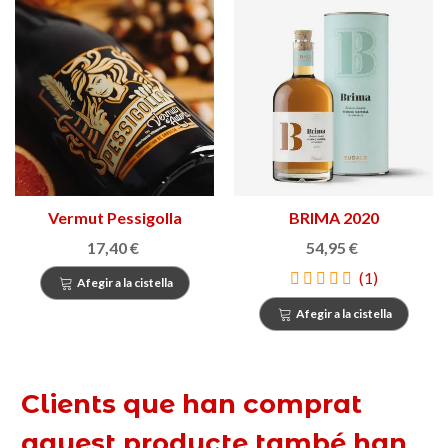
Vermut Pessigolla
BRIMA 2020
17,40 €
54,95 €
(1)
Afegir a la cistella
Afegir a la cistella
Clients que han comprat
aquest producte també han