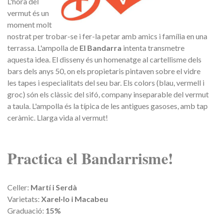
L'hora del
vermut és un
moment molt
nostrat per trobar-se i fer-la petar amb amics i família en una
terrassa. L'ampolla de
El Bandarra
intenta transmetre
aquesta idea. El disseny és un homenatge al cartellisme dels
bars dels anys 50, on els propietaris pintaven sobre el vidre
les tapes i especialitats del seu bar. Els colors (blau, vermell i
groc) són els clàssic del sifó, company inseparable del vermut
a taula. L'ampolla és la típica de les antigues gasoses, amb tap
ceràmic. Llarga vida al vermut!
Practica el Bandarrisme!
Celler:
Martí i Serdà
Varietats:
Xarel·lo i Macabeu
Graduació:
15%