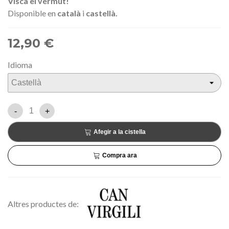
Visca el vermut!
Disponible en
català
i
castellà.
12,90 €
Idioma
-
+
Afegir a la cistella
Compra ara
Altres productes de: