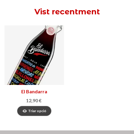
Vist recentment
El Bandarra
12,90 €
Triar opció